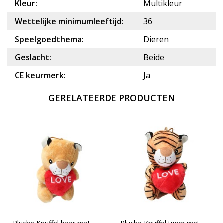
Kleur:
Multikleur
Wettelijke minimumleeftijd:
36
Speelgoedthema:
Dieren
Geslacht:
Beide
CE keurmerk:
Ja
GERELATEERDE PRODUCTEN
Pluche Knuffel beer met
Pluche Knuffel tijger met