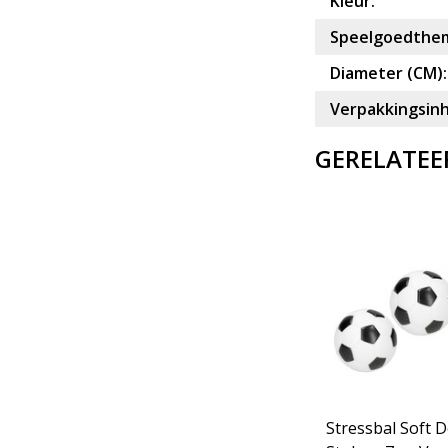
Kleur:
Speelgoedthe
Diameter (CM):
Verpakkingsin
GERELATEE
tuks
Stressbal Voetbal 3 Stuks
Stressbal Soft D