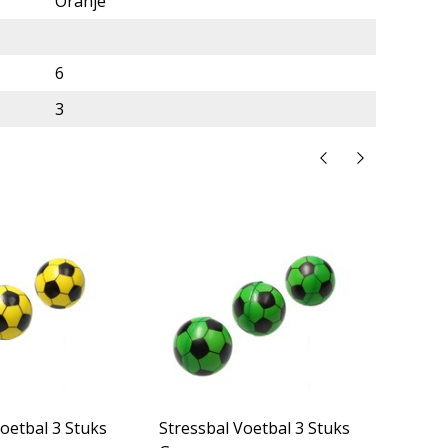
Oranje
6
3
Stressbal Voetbal 3 Stuks
Stress