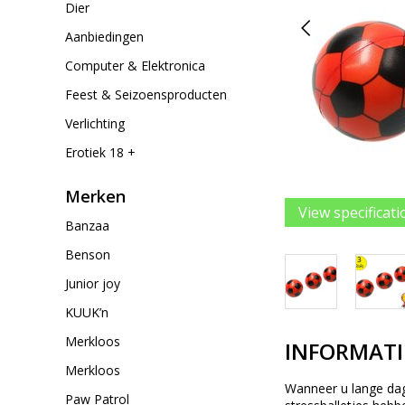
Dier
Aanbiedingen
Computer & Elektronica
Feest & Seizoensproducten
Verlichting
Erotiek 18 +
Merken
View specificati
Banzaa
Benson
Junior joy
KUUK’n
Merkloos
INFORMATI
Merkloos
Wanneer u lange dage
Paw Patrol