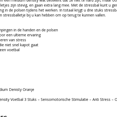
en een medium density wat betekent dat ze niet te hard zijn, maar ook 
lletjes zijn stevig, en gaan extra lang mee. Met de stressbal kunt 
ng in de polsen tijdens het werken. In totaal krijgt u drie stuks stress
stressballetje bij u kan hebben om op terug te kunnen vallen.
pingen in de handen en de polsen
or een ultieme ervaring
ceren van stress
die niet snel kapot gaat
 een voetbal
edium Denisty Oranje
nsity Voetbal 3 Stuks – Sensomotorische Stimulatie – Anti Stress – 