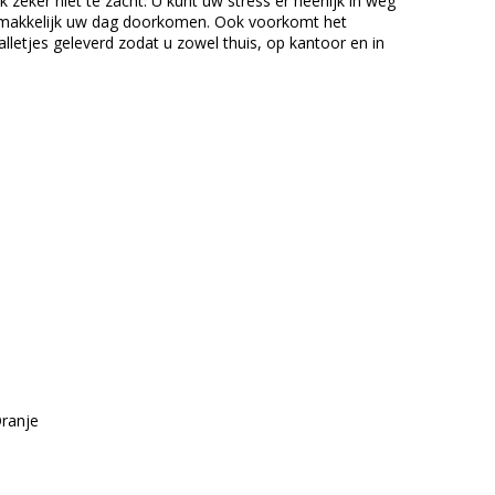
zeker niet te zacht. U kunt uw stress er heerlijk in weg
u gemakkelijk uw dag doorkomen. Ook voorkomt het
balletjes geleverd zodat u zowel thuis, op kantoor en in
Oranje