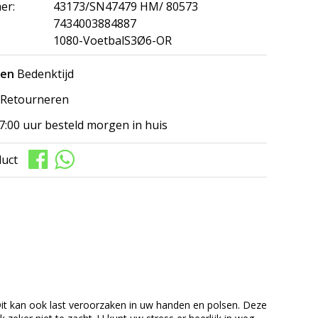
er:
43173/SN47479 HM/ 80573
7434003884887
1080-VoetbalS3Ø6-OR
gen
Bedenktijd
Retourneren
7:00 uur besteld morgen in huis
duct
Dit kan ook last veroorzaken in uw handen en polsen. Deze