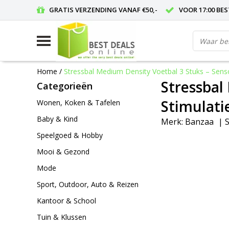
GRATIS VERZENDING VANAF €50,-
VOOR 17:00 BE
Home
/
Stressbal Medium Density Voetbal 3 Stuks – Senso
Stressbal
Categorieën
Stimulatie
Wonen, Koken & Tafelen
Baby & Kind
Merk:
Banzaa
|
S
Speelgoed & Hobby
Mooi & Gezond
Mode
Sport, Outdoor, Auto & Reizen
Kantoor & School
Tuin & Klussen