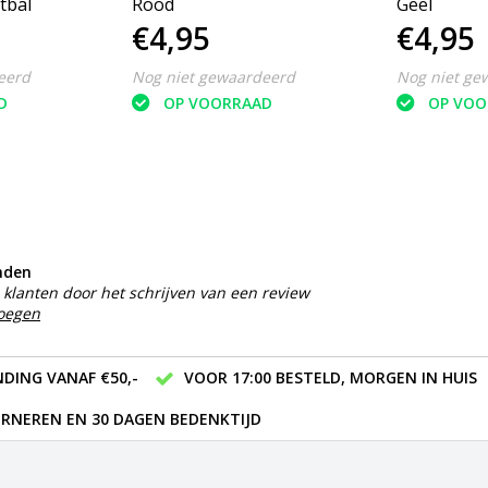
tbal
Rood
Geel
€4,95
€4,95
eerd
Nog niet gewaardeerd
Nog niet ge
D
OP VOORRAAD
OP VOO
nden
klanten door het schrijven van een review
voegen
DING VANAF €50,-
VOOR 17:00 BESTELD, MORGEN IN HUIS
RNEREN EN 30 DAGEN BEDENKTIJD