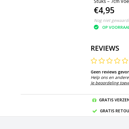
Blauw
Stuks – 7cm Voe
€4,95
€4,95
Nog niet gewaardeerd
Nog niet gewaard
OP VOORRAAD
OP VOORRAA
REVIEWS
Geen reviews gevo
Help ons en andere 
Je beoordeling toe
GRATIS VERZEN
GRATIS RETOU