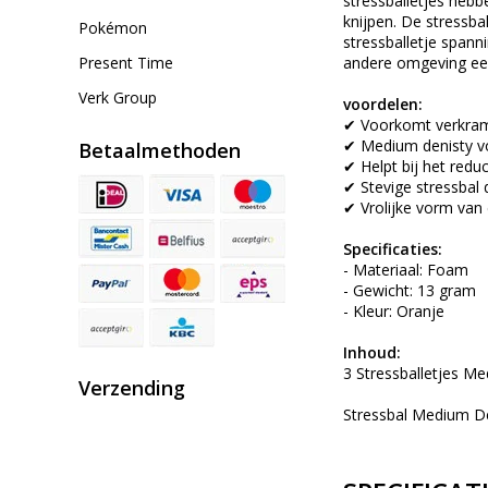
stressballetjes hebb
knijpen. De stressba
Pokémon
stressballetje spanni
Present Time
andere omgeving een 
Verk Group
voordelen:
✔ Voorkomt verkram
✔ Medium denisty vo
Betaalmethoden
✔ Helpt bij het redu
✔ Stevige stressbal 
✔ Vrolijke vorm van
Specificaties:
- Materiaal: Foam
- Gewicht: 13 gram
- Kleur: Oranje
Inhoud:
3 Stressballetjes M
Verzending
Stressbal Medium De