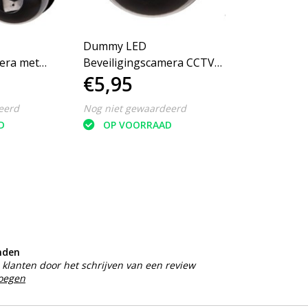
Dummy LED
era met
Beveiligingscamera CCTV
€5,95
oren
Dome
eerd
Nog niet gewaardeerd
D
OP VOORRAAD
nden
klanten door het schrijven van een review
voegen