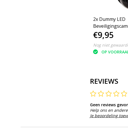
2x Dummy LED
Beveiligingscam
€9,95
Bewegingssens
Nog niet gewaard
OP VOORRAA
REVIEWS
Geen reviews gevo
Help ons en andere 
Je beoordeling toe