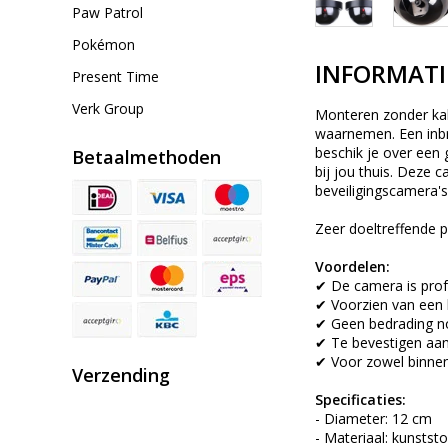
Paw Patrol
Pokémon
INFORMATI
Present Time
Verk Group
Monteren zonder kabe
waarnemen. Een inbre
beschik je over een 
Betaalmethoden
bij jou thuis. Deze 
beveiligingscamera's
Zeer doeltreffende p
Voordelen:
✔ De camera is prof
✔ Voorzien van een 
✔ Geen bedrading no
✔ Te bevestigen aan
✔ Voor zowel binnen
Verzending
Specificaties:
- Diameter: 12 cm
- Materiaal: kunststo