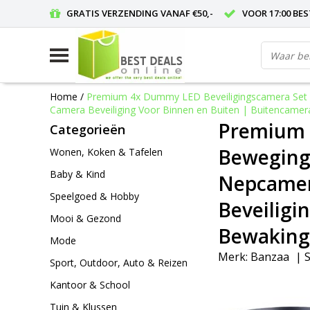
GRATIS VERZENDING VANAF €50,-
VOOR 17:00 BE
Home
/
Premium 4x Dummy LED Beveiligingscamera Set 
Camera Beveiliging Voor Binnen en Buiten | Buitencam
Premium 
Categorieën
Bewegings
Wonen, Koken & Tafelen
Baby & Kind
Nepcamer
Speelgoed & Hobby
Beveiligi
Mooi & Gezond
Bewaking
Mode
Merk:
Banzaa
|
S
Sport, Outdoor, Auto & Reizen
Kantoor & School
Tuin & Klussen