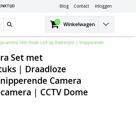
ENKTIJD
Blog
Contact
Inloggen
0
Winkelwagen
pcamera Met Rode Led op Batterijen | Knipperende
ra Set met
tuks | Draadloze
Knipperende Camera
encamera | CCTV Dome