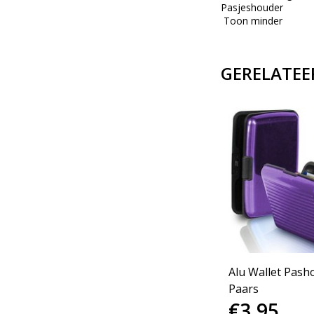
Pasjeshouder
Toon minder
GERELATEE
Alu Wallet Pash
Paars
€3,95