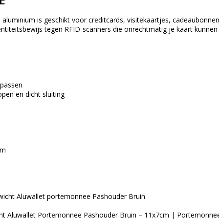
luminium is geschikt voor creditcards, visitekaartjes, cadeaubonnen, k
entiteitsbewijs tegen RFID-scanners die onrechtmatig je kaart kunnen 
lpassen
pen en dicht sluiting
um
wicht Aluwallet portemonnee Pashouder Bruin
ht Aluwallet Portemonnee Pashouder Bruin – 11x7cm | Portemonnees