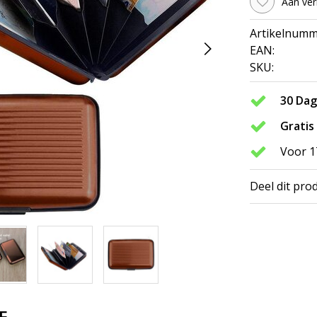
Aan ver
Artikelnumm
EAN:
SKU:
30 Da
Gratis
Voor 1
Deel dit pro
E