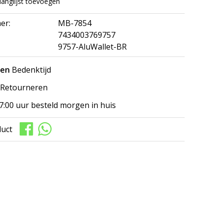
langlijst toevoegen
er:
MB-7854
7434003769757
9757-AluWallet-BR
gen
Bedenktijd
Retourneren
7:00 uur besteld morgen in huis
duct