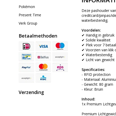
Pokémon
Deze pashouder van a
Present Time
creditcard/pinpas/id
waterbestendig.
Verk Group
Voordelen:
Betaalmethoden
✔ Handig in gebruik
✔ Solide kwaliteit
✔ Plek voor 7 betaa
✔ Voorzien van klik o
✔ Waterbestendig
✔ Licht van gewicht
Specificaties:
- RFID protection
- Materiaal: Alumini
- Gewicht: 80 gram
- Kleur: Bruin
Verzending
Inhoud:
1x Premium Lichtge
Premium Lichtgewic