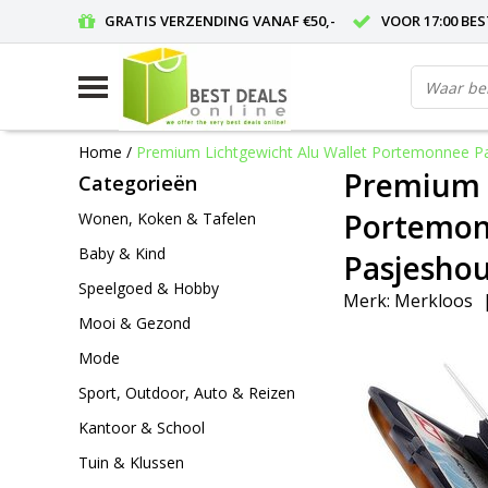
GRATIS VERZENDING VANAF €50,-
VOOR 17:00 BE
Home
/
Premium Lichtgewicht Alu Wallet Portemonnee Pa
Premium L
Categorieën
Portemonn
Wonen, Koken & Tafelen
Baby & Kind
Pasjesho
Speelgoed & Hobby
Merk:
Merkloos
Mooi & Gezond
Mode
Sport, Outdoor, Auto & Reizen
Kantoor & School
Tuin & Klussen