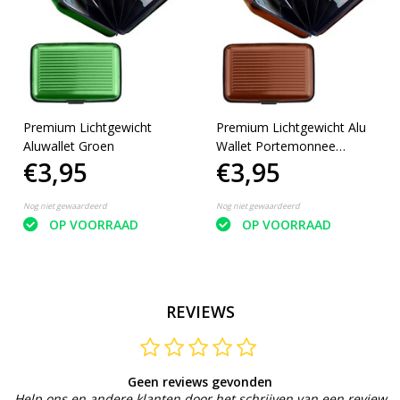
Premium Lichtgewicht
Premium Lichtgewicht Alu
Aluwallet Groen
Wallet Portemonnee
€3,95
€3,95
Pashouder - Bruin - |
Portemonnees | Anti
Skimming |
Nog niet gewaardeerd
Nog niet gewaardeerd
Creditcardhouder |
OP VOORRAAD
OP VOORRAAD
Geldknip | Pasjeshouder
REVIEWS
Geen reviews gevonden
Help ons en andere klanten door het schrijven van een review