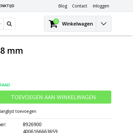
ENKTIJD
Blog
Contact
Inloggen
0
Winkelwagen
Ø 8 mm
RAAD
TOEVOEGEN AAN WINKELWAGEN
langlijst toevoegen
er:
8926900
4006166663659