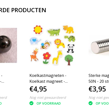
RDE PRODUCTEN
 -
Koelkastmagneten -
Sterke mag
-
Koelkast magneet -
50N - 20 s
€4,95
€3,95
et
Dieren - Set van 12 stuks
eerd
Nog niet gewaardeerd
Nog niet ge
D
OP VOORRAAD
OP VOO