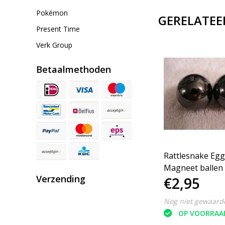
Pokémon
GERELATEE
Present Time
Verk Group
Betaalmethoden
d –
Rayher mini magneten 1
Rattlesnake Egg
mm - 20 Stuks - Ø 6 mm
Magneet ballen 
Verzending
€7,45
€2,95
Magneten - Fidg
Nog niet gewaardeerd
Nog niet gewaard
OP VOORRAAD
OP VOORRAA