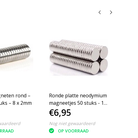
neten rond –
Ronde platte neodymium
Super
tuks – 8 x 2mm
magneetjes 50 stuks - 10
Neod
€6,95
€3,
x 2 mm - zeer sterk -
Magne
neodymium magneet -
Recht
waardeerd
Nog niet gewaardeerd
Nog ni
koelkast - whiteboard
Ideaa
RRAAD
OP VOORRAAD
O
en Koe