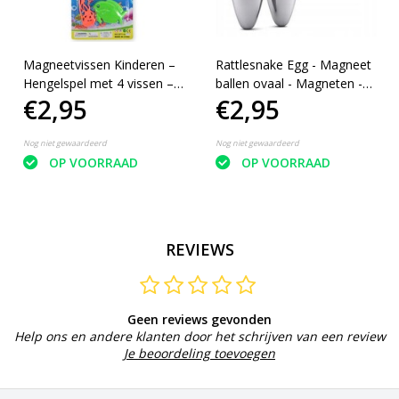
Magneetvissen Kinderen –
Rattlesnake Egg - Magneet
Hengelspel met 4 vissen –
ballen ovaal - Magneten -
€2,95
€2,95
Vis spel – Educatief
Fidget
Speelgoed – Motoriek
Speelgoed - Badspeelgoed
Nog niet gewaardeerd
Nog niet gewaardeerd
OP VOORRAAD
OP VOORRAAD
REVIEWS
Geen reviews gevonden
Help ons en andere klanten door het schrijven van een review
Je beoordeling toevoegen