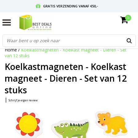
GRATIS VERZENDING VANAF €50,-
0
VOOR 17:00 BESTELD, MORGEN IN HUIS
GRATIS RETOURNEREN EN 30 DAGEN BEDENKTIJD
Home
/
Koelkastmagneten - Koelkast magneet - Dieren - Set
van 12 stuks
Koelkastmagneten - Koelkast
magneet - Dieren - Set van 12
stuks
|
Schrijf je eigen review