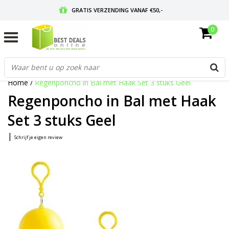
GRATIS VERZENDING VANAF €50,-
0
VOOR 17:00 BESTELD, MORGEN IN HUIS
GRATIS RETOURNEREN EN 30 DAGEN BEDENKTIJD
Home
/
Regenponcho in Bal met Haak Set 3 stuks Geel
Regenponcho in Bal met Haak
Set 3 stuks Geel
|
Schrijf je eigen review