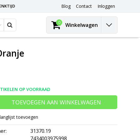
ENKTIJD
Blog
Contact
Inloggen
0
Winkelwagen
Oranje
RTIKELEN OP VOORRAAD
TOEVOEGEN AAN WINKELWAGEN
langlijst toevoegen
er:
31370.19
7434003975998