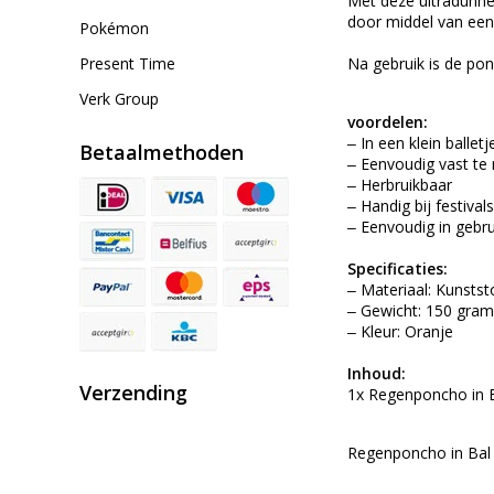
Met deze ultradunne 
door middel van een
Pokémon
Present Time
Na gebruik is de po
Verk Group
voordelen:
‒ In een klein ballet
Betaalmethoden
‒ Eenvoudig vast te
‒ Herbruikbaar
‒ Handig bij festivals
‒ Eenvoudig in gebru
Specificaties:
‒ Materiaal: Kunststo
‒ Gewicht: 150 gra
‒ Kleur: Oranje
Inhoud:
Verzending
1x Regenponcho in B
Regenponcho in Bal 