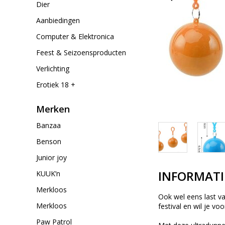
Dier
Aanbiedingen
Computer & Elektronica
Feest & Seizoensproducten
Verlichting
Erotiek 18 +
Merken
Banzaa
Benson
Junior joy
INFORMATI
KUUK’n
Merkloos
Ook wel eens last va
Merkloos
festival en wil je vo
Paw Patrol