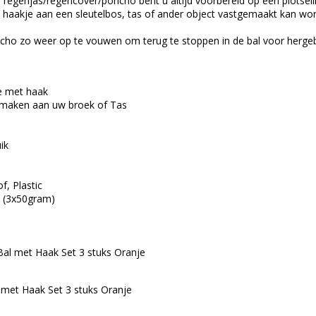
regenjas/regencover/poncho bent u altijd voorbereid op een plotselin
 haakje aan een sleutelbos, tas of ander object vastgemaakt kan wor
ncho zo weer op te vouwen om terug te stoppen in de bal voor hergeb
je met haak
 maken aan uw broek of Tas
ik
f, Plastic
m (3x50gram)
al met Haak Set 3 stuks Oranje
met Haak Set 3 stuks Oranje