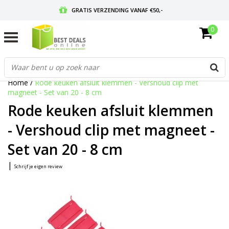
GRATIS VERZENDING VANAF €50,-
0
VOOR 17:00 BESTELD, MORGEN IN HUIS
GRATIS RETOURNEREN EN 30 DAGEN BEDENKTIJD
Home
/
Rode keuken afsluit klemmen - Vershoud clip met
magneet - Set van 20 - 8 cm
Rode keuken afsluit klemmen
- Vershoud clip met magneet -
Set van 20 - 8 cm
|
Schrijf je eigen review