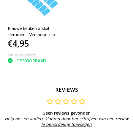
Blauwe keuken afsluit
klemmen - Vershoud clip
€4,95
met magneet - Set van 20 -
8 cm
Nog niet gewaardeerd
OP VOORRAAD
REVIEWS
Geen reviews gevonden
Help ons en andere klanten door het schrijven van een review
Je beoordeling toevoegen