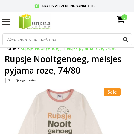
GRATIS VERZENDING VANAF €50,-
0
VOOR 17:00 BESTELD, MORGEN IN HUIS
GRATIS RETOURNEREN EN 30 DAGEN BEDENKTIJD
Home
/
Rupsje Nooitgenoeg, meisjes pyjama roze, 74/80
Rupsje Nooitgenoeg, meisjes
pyjama roze, 74/80
|
Schrijf je eigen review
Sale