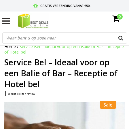
GRATIS VERZENDING VANAF €50,-
0
VOOR 17:00 BESTELD, MORGEN IN HUIS
GRATIS RETOURNEREN EN 30 DAGEN BEDENKTIJD
Home
/
Service Bel – Ideaal voor op een Balie of Bar – Receptie
of Hotel bel
Service Bel – Ideaal voor op
een Balie of Bar – Receptie of
Hotel bel
|
Schrijf je eigen review
Sale