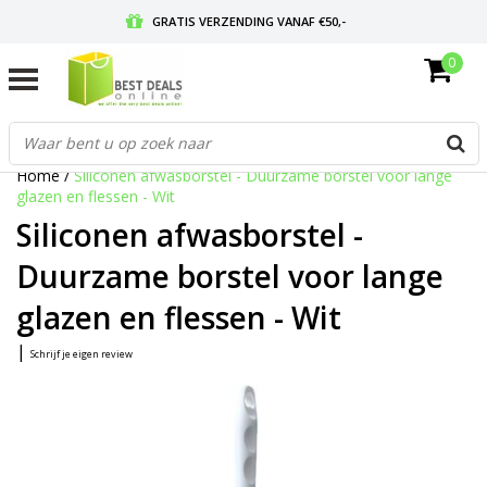
GRATIS VERZENDING VANAF €50,-
0
VOOR 17:00 BESTELD, MORGEN IN HUIS
GRATIS RETOURNEREN EN 30 DAGEN BEDENKTIJD
Home
/
Siliconen afwasborstel - Duurzame borstel voor lange
glazen en flessen - Wit
Siliconen afwasborstel -
Duurzame borstel voor lange
glazen en flessen - Wit
|
Schrijf je eigen review