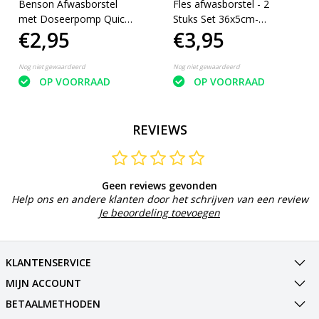
Benson Afwasborstel
Fles afwasborstel - 2
met Doseerpomp Quick
Stuks Set 36x5cm-
€2,95
€3,95
en Easy
Flessenborstel - Babyfles
afwasborstel -
Drinkflesborstel -
Nog niet gewaardeerd
Nog niet gewaardeerd
Glazenborstel
OP VOORRAAD
OP VOORRAAD
REVIEWS
Geen reviews gevonden
Help ons en andere klanten door het schrijven van een review
Je beoordeling toevoegen
KLANTENSERVICE
MIJN ACCOUNT
BETAALMETHODEN