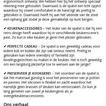
ergonomisch ontwerp. We hebben hier bij het ontwerp speciaal
rekening mee gehouden. Daarnaast is de spatel een licht opject
waardoor hij zowel comfortabel in de hand ligt als prettig te
gebruiken is. Daarnaast heeft hij aan het uiteinde van de steel
een ophang gat zodat je deze gemakkelijk op kunt bergen.
✔ KEUKENACCESSOIRES
– Het leuke van de spatel is dat hij een
retro design heeft waardoor hij in verschillende keukenscene's
past. Zo kun in elke keuken je gerei met plezier gebruiken.
✔ PERFECTE CADEAU
– De spatel is een geweldig cadeau voor
iedere kok en kokkin die zijn vak serieus neemt. Prettig te
gebruiken kan iedere vriend(in) of famiielid zijn
lievelingsgerechten nu maken in de keuken. Het is toch geweldig
om een langdurig pleziertje toe te wensen aan de jarige?
✔ PRESERVEER JE KOOKGEREI
– Het voordeel van de spatel is
dat het materiaal gunstig is voor het preserveren van je potten
en pannen. Het siliconen is flexibel en zacht waardoor het
namelijk geen krassen of deuken kan veroorzaken. Zo kun je
lang genieten van zowel je keukengerei als je
overigekeukenaccessoires.
Ons verhaal