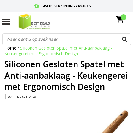
GRATIS VERZENDING VANAF €50,-
0
VOOR 17:00 BESTELD, MORGEN IN HUIS
GRATIS RETOURNEREN EN 30 DAGEN BEDENKTIJD
Home
/
Siliconen Gesloten Spatel met Anti-aanbaklaag -
Keukengerei met Ergonomisch Design
Siliconen Gesloten Spatel met
Anti-aanbaklaag - Keukengerei
met Ergonomisch Design
|
Schrijf je eigen review