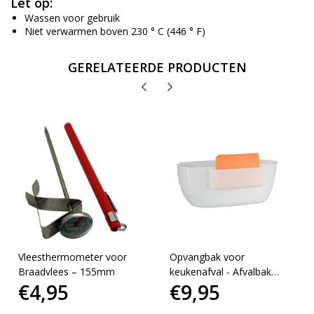
Let op:
Wassen voor gebruik
Niet verwarmen boven 230 ° C (446 ° F)
GERELATEERDE PRODUCTEN
Vleesthermometer voor
Opvangbak voor
Braadvlees – 155mm
keukenafval - Afvalbak
€4,95
€9,95
met spatel - 2 liter -
Bakje - Emmertje - wit