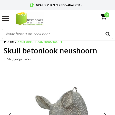
GRATIS VERZENDING VANAF €50,-
0
VOOR 17:00 BESTELD, MORGEN IN HUIS
GRATIS RETOURNEREN EN 30 DAGEN BEDENKTIJD
Home
/
Skull betonlook neushoorn
Skull betonlook neushoorn
|
Schrijf je eigen review