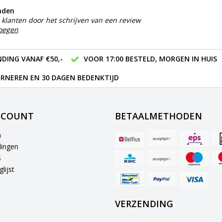
nden
klanten door het schrijven van een review
voegen
DING VANAF €50,-
VOOR 17:00 BESTELD, MORGEN IN HUIS
RNEREN EN 30 DAGEN BEDENKTIJD
CCOUNT
BETAALMETHODEN
n
lingen
s
lijst
VERZENDING