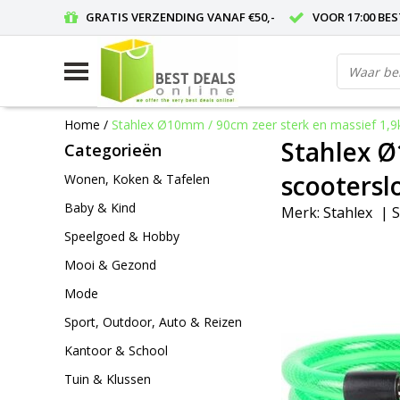
GRATIS VERZENDING VANAF €50,-
VOOR 17:00 BE
Home
/
Stahlex Ø10mm / 90cm zeer sterk en massief 1,9kg
Stahlex Ø
Categorieën
scootersl
Wonen, Koken & Tafelen
Baby & Kind
Merk:
Stahlex
|
S
Speelgoed & Hobby
Mooi & Gezond
Mode
Sport, Outdoor, Auto & Reizen
Kantoor & School
Tuin & Klussen