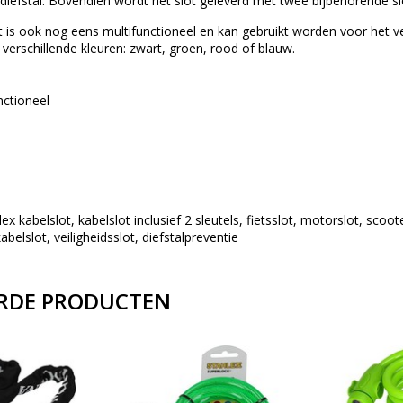
 diefstal. Bovendien wordt het slot geleverd met twee bijbehorende sleu
t is ook nog eens multifunctioneel en kan gebruikt worden voor het ve
er verschillende kleuren: zwart, groen, rood of blauw.
nctioneel
ex kabelslot, kabelslot inclusief 2 sleutels, fietsslot, motorslot, scoot
elslot, veiligheidsslot, diefstalpreventie
RDE PRODUCTEN