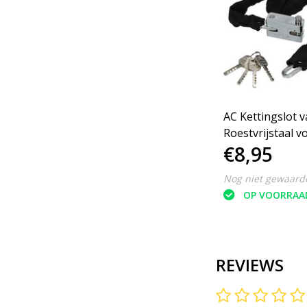
AC Kettingslot 
Roestvrijstaal v
€8,95
Motor, Bromme
Scooter
Nog niet gewaard
OP VOORRAA
REVIEWS