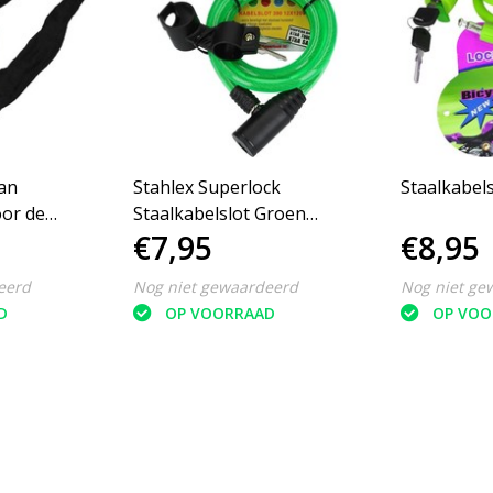
van
Stahlex Superlock
oor de
Staalkabelslot Groen
€7,95
€8,95
r en
120cm
eerd
Nog niet gewaardeerd
Nog niet ge
D
OP VOORRAAD
OP VOO