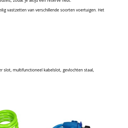
tels, zodat je altijd een reserve hebt.
ilig vastzetten van verschillende soorten voertuigen. Het
er slot, multifunctioneel kabelslot, gevlochten staal,