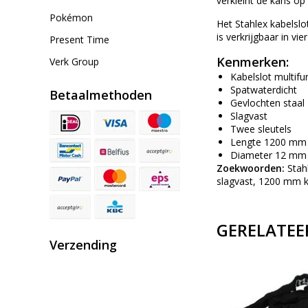
verkleint de kans op
Pokémon
Het Stahlex kabelslo
is verkrijgbaar in vi
Present Time
Kenmerken:
Verk Group
Kabelslot multifu
Spatwaterdicht
Betaalmethoden
Gevlochten staal
Slagvast
Twee sleutels
Lengte 1200 mm
Diameter 12 mm
Zoekwoorden:
Stahl
slagvast, 1200 mm kab
GERELATEE
Verzending