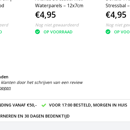
od
Waterparels – 12x7cm
Stressbal 
€4,95
€4,95
eerd
Nog niet gewaardeerd
Nog niet ge
D
OP VOORRAAD
OP VOO
nden
klanten door het schrijven van een review
voegen
DING VANAF €50,-
VOOR 17:00 BESTELD, MORGEN IN HUIS
RNEREN EN 30 DAGEN BEDENKTIJD