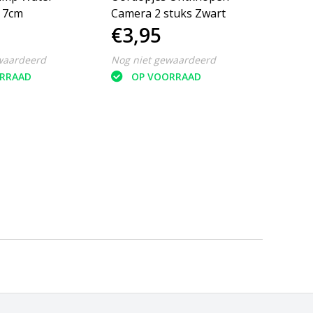
– 7cm
Camera 2 stuks Zwart
Camer
€3,95
€3,
waardeerd
Nog niet gewaardeerd
Nog ni
RRAAD
OP VOORRAAD
O