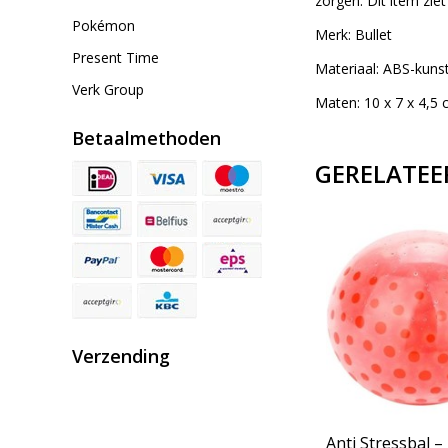
zorgen. Dit item zie
Pokémon
Merk: Bullet
Present Time
Materiaal: ABS-kuns
Verk Group
Maten: 10 x 7 x 4,5
Betaalmethoden
GERELATEE
Verzending
n 2
Stressbal Hashtag
Anti Stressbal –