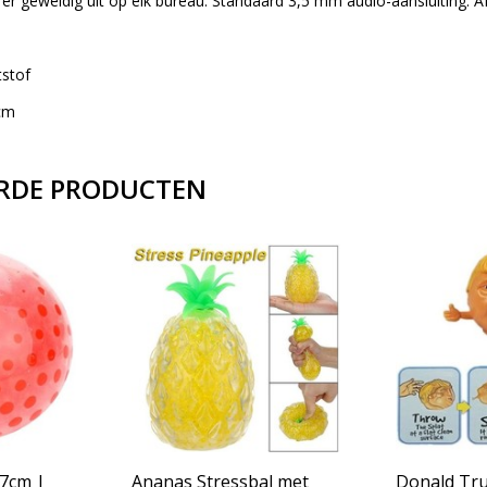
t er geweldig uit op elk bureau. Standaard 3,5 mm audio-aansluiting. 
tstof
 cm
RDE PRODUCTEN
 7cm |
Ananas Stressbal met
Donald Tr