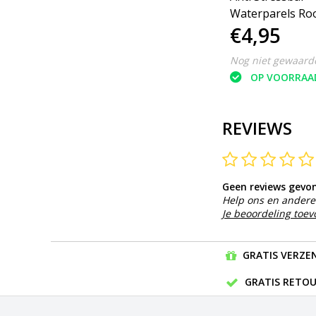
Medium Density 3 stuks
Waterparels Ro
€4,95
€4,95
# Wit‒Oranje‒Blauw
Nog niet gewaardeerd
Nog niet gewaard
OP VOORRAAD
OP VOORRAA
REVIEWS
Geen reviews gevo
Help ons en andere 
Je beoordeling toe
GRATIS VERZEN
GRATIS RETOU