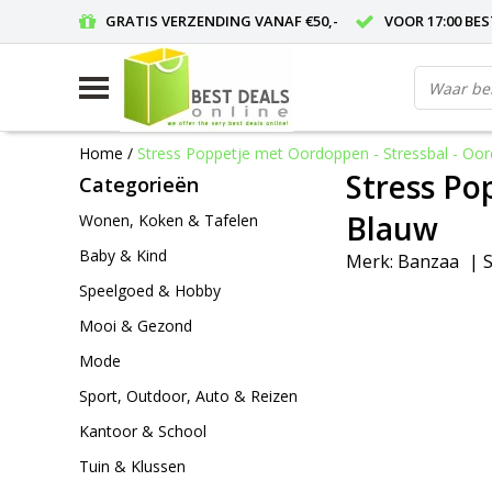
GRATIS VERZENDING VANAF €50,-
VOOR 17:00 BE
Home
/
Stress Poppetje met Oordoppen - Stressbal - Oo
Stress Po
Categorieën
Blauw
Wonen, Koken & Tafelen
Baby & Kind
Merk:
Banzaa
|
S
Speelgoed & Hobby
Mooi & Gezond
Mode
Sport, Outdoor, Auto & Reizen
Kantoor & School
Tuin & Klussen