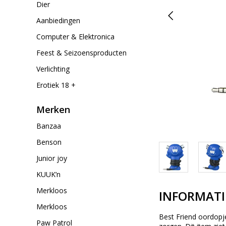
Dier
Aanbiedingen
Computer & Elektronica
Feest & Seizoensproducten
Verlichting
Erotiek 18 +
Merken
Banzaa
Benson
Junior joy
KUUK’n
Merkloos
INFORMATI
Merkloos
Best Friend oordopje
Paw Patrol