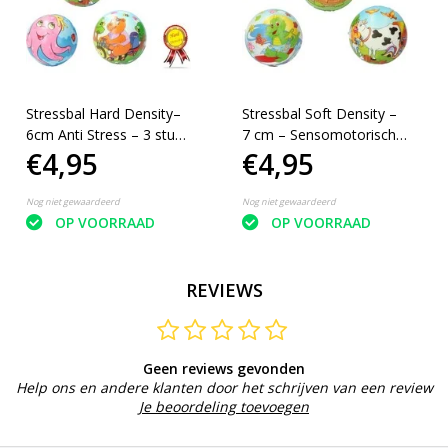
Stressbal Hard Density–
Stressbal Soft Density –
6cm Anti Stress – 3 stuks
7 cm – Sensomotorische
€4,95
€4,95
– Dieren
Stimulatie – Anti Stress –
3 Stuks – Dieren
Nog niet gewaardeerd
Nog niet gewaardeerd
OP VOORRAAD
OP VOORRAAD
REVIEWS
Geen reviews gevonden
Help ons en andere klanten door het schrijven van een review
Je beoordeling toevoegen