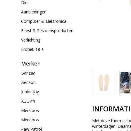
Dier
Aanbiedingen
Computer & Elektronica
Feest & Seizoensproducten
Verlichting
Erotiek 18 +
Merken
Banzaa
Benson
Junior joy
KUUK’n
INFORMATI
Merkloos
Merkloos
Met deze thermische 
winterdagen. Daarna
Paw Patrol