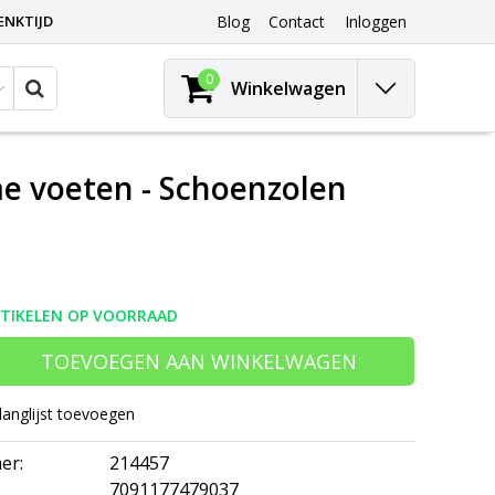
ENKTIJD
Blog
Contact
Inloggen
0
Winkelwagen
me voeten - Schoenzolen
RTIKELEN OP VOORRAAD
TOEVOEGEN AAN WINKELWAGEN
langlijst toevoegen
er:
214457
7091177479037