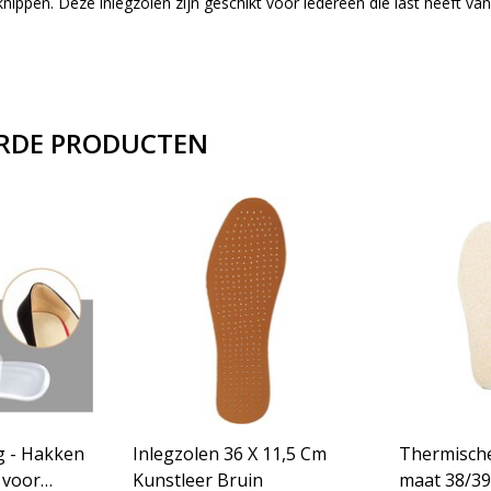
knippen. Deze inlegzolen zijn geschikt voor iedereen die last heeft v
RDE PRODUCTEN
g - Hakken
Inlegzolen 36 X 11,5 Cm
Thermische
 voor
Kunstleer Bruin
maat 38/39