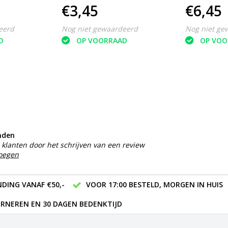
€3,45
€6,45
ks -
voeten - S
ckers |
eerd
Nog niet gewaardeerd
Nog niet ge
rmers|
D
OP VOORRAAD
OP VOO
tection
nden
klanten door het schrijven van een review
voegen
DING VANAF €50,-
VOOR 17:00 BESTELD, MORGEN IN HUIS
RNEREN EN 30 DAGEN BEDENKTIJD