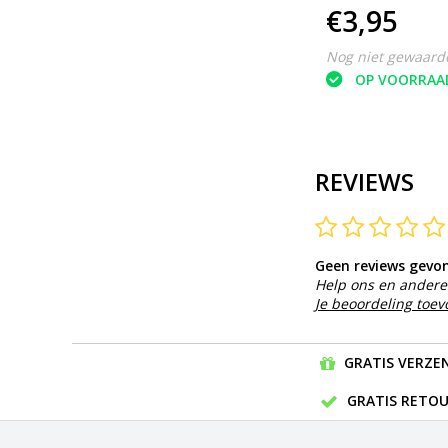
€3,95
inlegzolen 2 stu
Sneaker blaarsti
Nog niet gewaard
Hakken besche
OP VOORRAA
High heels | Pro
sticker
REVIEWS
Geen reviews gevo
Help ons en andere 
Je beoordeling toe
GRATIS VERZEN
GRATIS RETOU