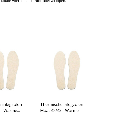
an koude voeten en comfortabel wil lopen.
 inlegzolen -
Thermische inlegzolen -
 - Warme
Maat 42/43 - Warme