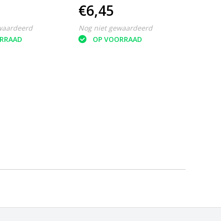
€6,45
choenzooltjes
voeten - Schoenzolen
waardeerd
Nog niet gewaardeerd
RRAAD
OP VOORRAAD