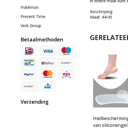
in iedere maat kunt 
Pokémon
Beschrijving
Present Time
Maat: 44/45
Verk Group
GERELATEE
Betaalmethoden
Verzending
Hielbeschermin
van siliconengel