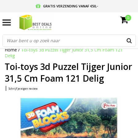
GRATIS VERZENDING VANAF €50,-
0
VOOR 17:00 BESTELD, MORGEN IN HUIS
GRATIS RETOURNEREN EN 30 DAGEN BEDENKTIJD
Home
/
Toi-toys 3d Puzzel Tijger Junior 31,5 Cm Foam 121
Delig
Toi-toys 3d Puzzel Tijger Junior
31,5 Cm Foam 121 Delig
|
Schrijf je eigen review