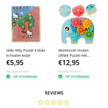
Hello Kitty Puzzel 4 stuks
Montessori Houten
in houten kistje
Olifant Puzzel met
€5,95
€12,95
Draaiende Tandwiel Leer
Vormen en Kleuren -
Educatief
Nog niet gewaardeerd
Nog niet gewaardeerd
OP VOORRAAD
OP VOORRAAD
REVIEWS