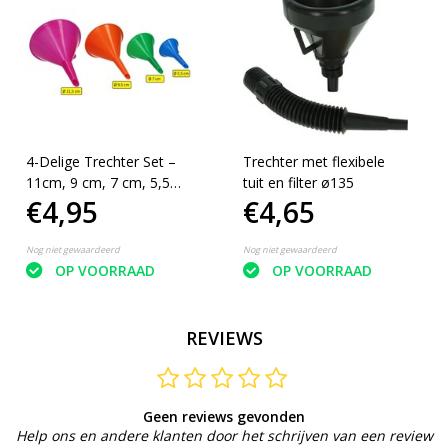
4-Delige Trechter Set –
Trechter met flexibele
11cm, 9 cm, 7 cm, 5,5
tuit en filter ø135
€4,95
€4,65
cm
Nog niet gewaardeerd
Nog niet gewaardeerd
OP VOORRAAD
OP VOORRAAD
REVIEWS
Geen reviews gevonden
Help ons en andere klanten door het schrijven van een review