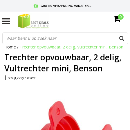
GRATIS VERZENDING VANAF €50,-
0
VOOR 17:00 BESTELD, MORGEN IN HUIS
GRATIS RETOURNEREN EN 30 DAGEN BEDENKTIJD
Home
/
Trechter opvouwbaar, 2 delig, Vultrechter mini, Benson
Trechter opvouwbaar, 2 delig,
Vultrechter mini, Benson
|
Schrijf je eigen review