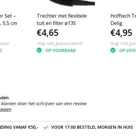
r Set –
Trechter met flexibele
Hofftech T
, 5,5 cm
tuit en filter ø135
Delig
€4,65
€4,95
eerd
Nog niet gewaardeerd
Nog niet ge
D
OP VOORRAAD
OP VOO
nden
klanten door het schrijven van een review
voegen
DING VANAF €50,-
VOOR 17:00 BESTELD, MORGEN IN HUIS