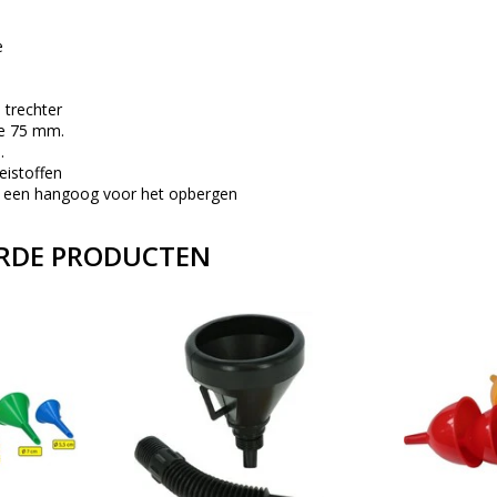
e
trechter
te 75 mm.
.
eistoffen
t een hangoog voor het opbergen
RDE PRODUCTEN