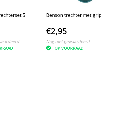
rechterset 5
Benson trechter met grip
Trech
delig,
€2,95
€5,
Bens
waardeerd
Nog niet gewaardeerd
Nog ni
RRAAD
OP VOORRAAD
O