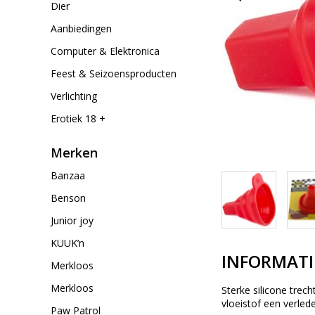
Dier
Aanbiedingen
Computer & Elektronica
Feest & Seizoensproducten
Verlichting
Erotiek 18 +
Merken
Banzaa
Benson
Junior joy
KUUK’n
INFORMATI
Merkloos
Merkloos
Sterke silicone trec
vloeistof een verlede
Paw Patrol