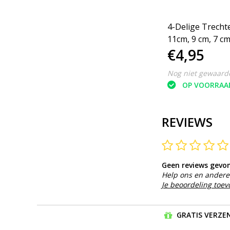
grip
Trechter opvouwbaar, 2
4-Delige Trechte
delig, Vultrechter mini,
11cm, 9 cm, 7 cm
€5,95
€4,95
Benson
Nog niet gewaardeerd
Nog niet gewaard
OP VOORRAAD
OP VOORRAA
REVIEWS
Geen reviews gevo
Help ons en andere 
Je beoordeling toe
GRATIS VERZEN