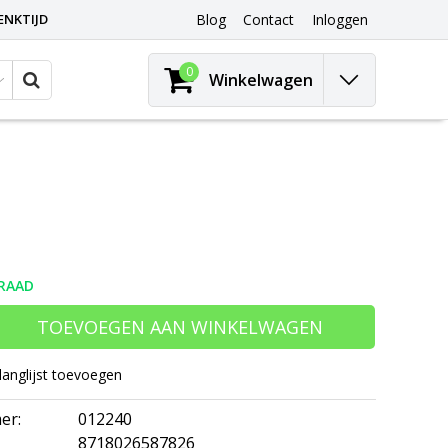
ENKTIJD
Blog
Contact
Inloggen
0
Winkelwagen
RAAD
TOEVOEGEN AAN WINKELWAGEN
langlijst toevoegen
er:
012240
8718026587826