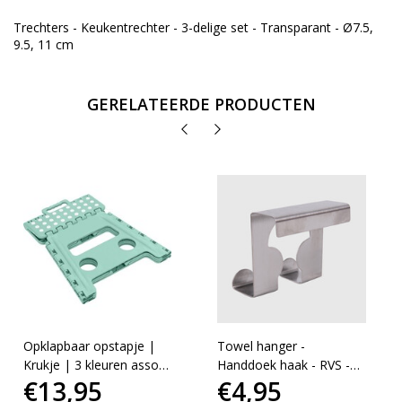
Trechters - Keukentrechter - 3-delige set - Transparant - Ø7.5,
9.5, 11 cm
GERELATEERDE PRODUCTEN
Opklapbaar opstapje |
Towel hanger -
Krukje | 3 kleuren assorti
Handdoek haak - RVS -
€13,95
€4,95
| Keukentrapje
Set van 2