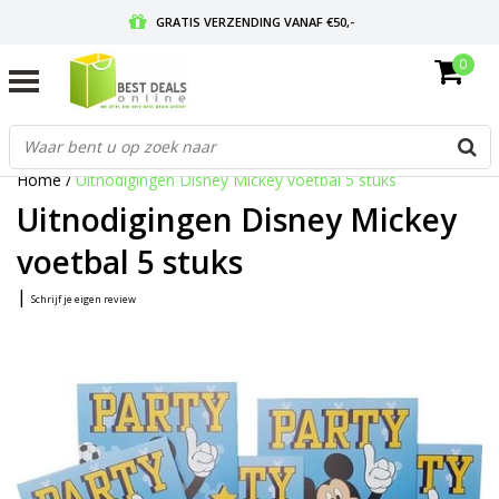
GRATIS VERZENDING VANAF €50,-
0
VOOR 17:00 BESTELD, MORGEN IN HUIS
GRATIS RETOURNEREN EN 30 DAGEN BEDENKTIJD
Home
/
Uitnodigingen Disney Mickey voetbal 5 stuks
Uitnodigingen Disney Mickey
voetbal 5 stuks
|
Schrijf je eigen review