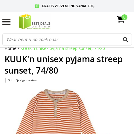
GRATIS VERZENDING VANAF €50,-
0
VOOR 17:00 BESTELD, MORGEN IN HUIS
GRATIS RETOURNEREN EN 30 DAGEN BEDENKTIJD
Home
/
KUUK'n unisex pyjama streep sunset, 74/80
KUUK'n unisex pyjama streep
sunset, 74/80
|
Schrijf je eigen review