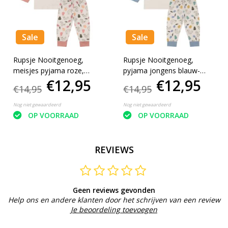
Sale
Sale
Rupsje Nooitgenoeg,
Rupsje Nooitgenoeg,
meisjes pyjama roze,
pyjama jongens blauw-
€12,95
€12,95
62/68
74/80
€14,95
€14,95
Nog niet gewaardeerd
Nog niet gewaardeerd
OP VOORRAAD
OP VOORRAAD
REVIEWS
Geen reviews gevonden
Help ons en andere klanten door het schrijven van een review
Je beoordeling toevoegen