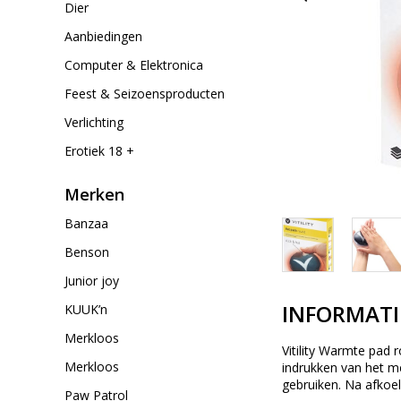
Dier
Aanbiedingen
Computer & Elektronica
Feest & Seizoensproducten
Verlichting
Erotiek 18 +
Merken
Banzaa
Benson
Junior joy
INFORMATI
KUUK’n
Merkloos
Vitility Warmte pad 
Merkloos
indrukken van het m
gebruiken. Na afkoe
Paw Patrol