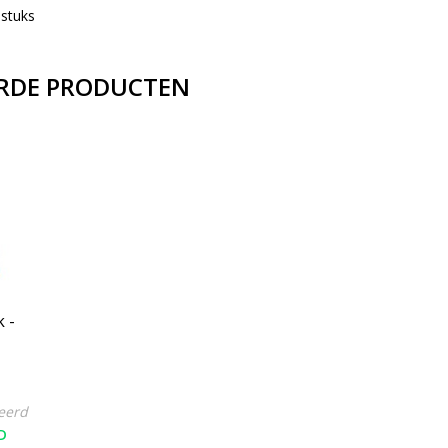
 stuks
RDE PRODUCTEN
 -
ax -
eerd
D