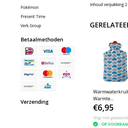
Inhoud verpakking 2
Pokémon
Present Time
GERELATEE
Verk Group
Betaalmethoden
Warmwaterkruik
Warmte
Verzending
€6,95
Vasthoudend -
Lekvrij - 70°C M
Nog niet gewaard
1.7L
OP VOORRAA