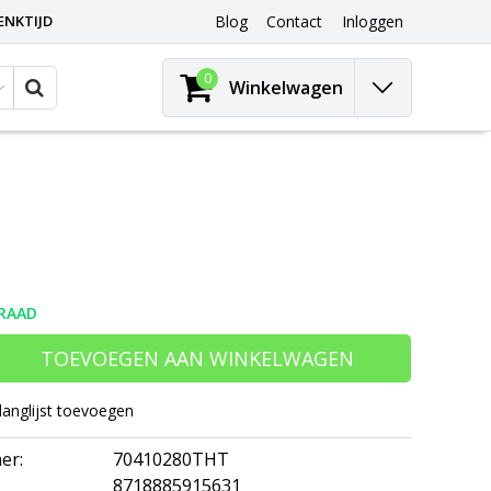
ENKTIJD
Blog
Contact
Inloggen
0
Winkelwagen
RAAD
TOEVOEGEN AAN WINKELWAGEN
langlijst toevoegen
er:
70410280THT
8718885915631