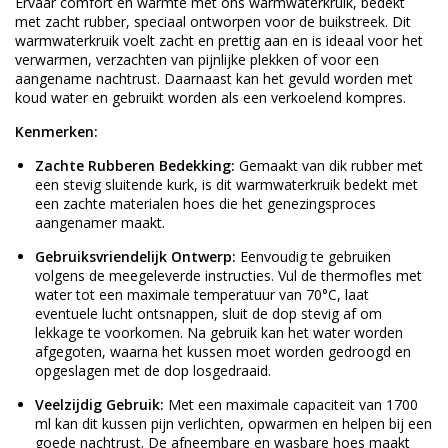
Ervaar comfort en warmte met ons warmwaterkruik, bedekt
met zacht rubber, speciaal ontworpen voor de buikstreek. Dit
warmwaterkruik voelt zacht en prettig aan en is ideaal voor het
verwarmen, verzachten van pijnlijke plekken of voor een
aangename nachtrust. Daarnaast kan het gevuld worden met
koud water en gebruikt worden als een verkoelend kompres.
Kenmerken:
Zachte Rubberen Bedekking:
Gemaakt van dik rubber met
een stevig sluitende kurk, is dit warmwaterkruik bedekt met
een zachte materialen hoes die het genezingsproces
aangenamer maakt.
Gebruiksvriendelijk Ontwerp:
Eenvoudig te gebruiken
volgens de meegeleverde instructies. Vul de thermofles met
water tot een maximale temperatuur van 70°C, laat
eventuele lucht ontsnappen, sluit de dop stevig af om
lekkage te voorkomen. Na gebruik kan het water worden
afgegoten, waarna het kussen moet worden gedroogd en
opgeslagen met de dop losgedraaid.
Veelzijdig Gebruik:
Met een maximale capaciteit van 1700
ml kan dit kussen pijn verlichten, opwarmen en helpen bij een
goede nachtrust. De afneembare en wasbare hoes maakt