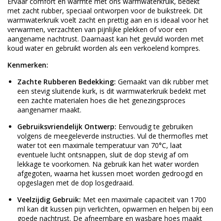
Ervaar comfort en warmte met ons warmwaterkruik, bedekt
met zacht rubber, speciaal ontworpen voor de buikstreek. Dit
warmwaterkruik voelt zacht en prettig aan en is ideaal voor het
verwarmen, verzachten van pijnlijke plekken of voor een
aangename nachtrust. Daarnaast kan het gevuld worden met
koud water en gebruikt worden als een verkoelend kompres.
Kenmerken:
Zachte Rubberen Bedekking:
Gemaakt van dik rubber met
een stevig sluitende kurk, is dit warmwaterkruik bedekt met
een zachte materialen hoes die het genezingsproces
aangenamer maakt.
Gebruiksvriendelijk Ontwerp:
Eenvoudig te gebruiken
volgens de meegeleverde instructies. Vul de thermofles met
water tot een maximale temperatuur van 70°C, laat
eventuele lucht ontsnappen, sluit de dop stevig af om
lekkage te voorkomen. Na gebruik kan het water worden
afgegoten, waarna het kussen moet worden gedroogd en
opgeslagen met de dop losgedraaid.
Veelzijdig Gebruik:
Met een maximale capaciteit van 1700
ml kan dit kussen pijn verlichten, opwarmen en helpen bij een
goede nachtrust. De afneembare en wasbare hoes maakt