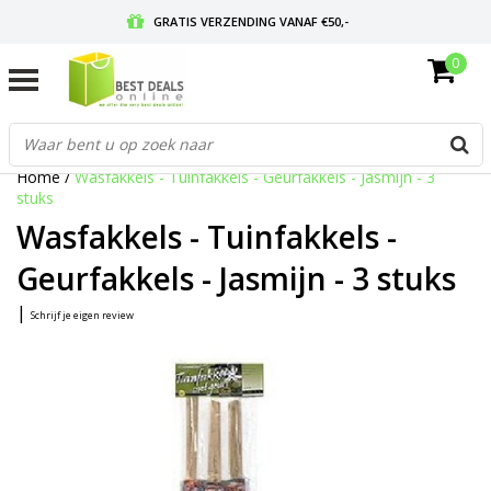
GRATIS VERZENDING VANAF €50,-
0
VOOR 17:00 BESTELD, MORGEN IN HUIS
GRATIS RETOURNEREN EN 30 DAGEN BEDENKTIJD
Home
/
Wasfakkels - Tuinfakkels - Geurfakkels - Jasmijn - 3
stuks
Wasfakkels - Tuinfakkels -
Geurfakkels - Jasmijn - 3 stuks
|
Schrijf je eigen review