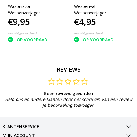
Waspinator
Wespenval -
Wespenverjager -
Wespenverjager -
€9,95
€4,95
Ongedierteval - Voorkomt
Wespenvanger - Buiten -
wespen - Verjaagd Wespen
Lokstof - Kunststof - groen
- Weg met Wespen
- transparant
Nog niet gewaardeerd
Nog niet gewaardeerd
OP VOORRAAD
OP VOORRAAD
REVIEWS
Geen reviews gevonden
Help ons en andere klanten door het schrijven van een review
Je beoordeling toevoegen
KLANTENSERVICE
MIJN ACCOUNT