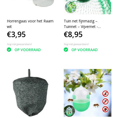
Horrengaas voor het Raam
Tuin net fijnmazig –
wit
Tuinnet – Vijvernet -
€3,95
€8,95
Vogelnet - Groen – 10 x 4
meter
Nog niet gewaardeerd
Nog niet gewaardeerd
OP VOORRAAD
OP VOORRAAD