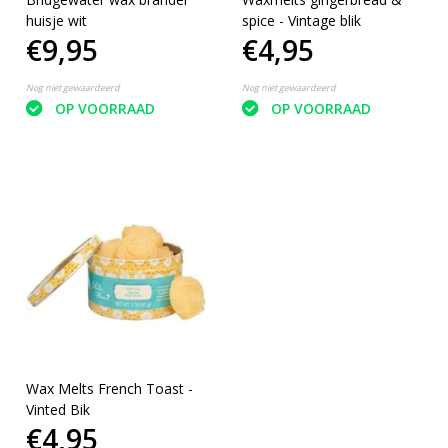
huisje wit
spice - Vintage blik
€9,95
€4,95
Nog niet gewaardeerd
Nog niet gewaardeerd
OP VOORRAAD
OP VOORRAAD
Wax Melts French Toast -
Vinted Bik
€4,95