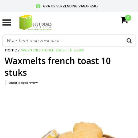
GRATIS VERZENDING VANAF €50,-
0
VOOR 17:00 BESTELD, MORGEN IN HUIS
GRATIS RETOURNEREN EN 30 DAGEN BEDENKTIJD
Home
/
Waxmelts french toast 10 stuks
Waxmelts french toast 10
stuks
|
Schrijf je eigen review