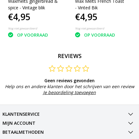
Waxmelts gingerbread &
Wax Melts French Toast
spice - Vintage blik
- Vinted Bik
€4,95
€4,95
Nog niet gewaardeerd
Nog niet gewaardeerd
OP VOORRAAD
OP VOORRAAD
REVIEWS
Geen reviews gevonden
Help ons en andere klanten door het schrijven van een review
Je beoordeling toevoegen
KLANTENSERVICE
MIJN ACCOUNT
BETAALMETHODEN