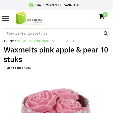
GRATIS VERZENDING VANAF €50,-
0
VOOR 17:00 BESTELD, MORGEN IN HUIS
GRATIS RETOURNEREN EN 30 DAGEN BEDENKTIJD
Home
/
Waxmelts pink apple & pear 10 stuks
Waxmelts pink apple & pear 10
stuks
|
Schrijf je eigen review