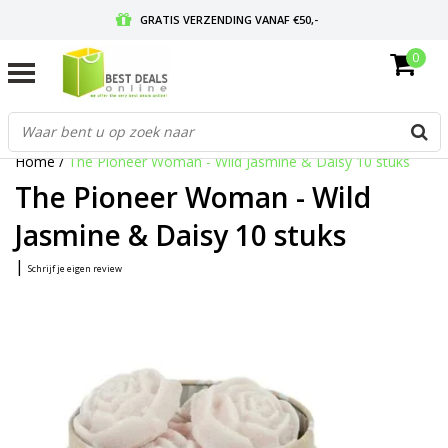
GRATIS VERZENDING VANAF €50,-
0
VOOR 17:00 BESTELD, MORGEN IN HUIS
GRATIS RETOURNEREN EN 30 DAGEN BEDENKTIJD
Home
/
The Pioneer Woman - Wild Jasmine & Daisy 10 stuks
The Pioneer Woman - Wild
Jasmine & Daisy 10 stuks
|
Schrijf je eigen review