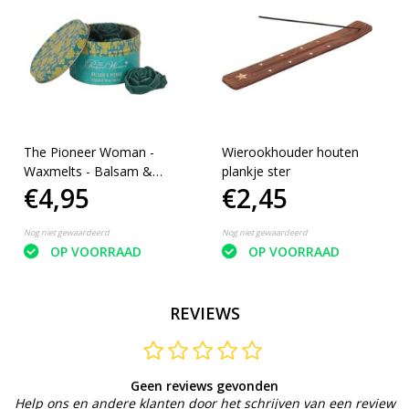
The Pioneer Woman -
Wierookhouder houten
Waxmelts - Balsam &
plankje ster
€4,95
€2,45
myrrh 10 stuks
Nog niet gewaardeerd
Nog niet gewaardeerd
OP VOORRAAD
OP VOORRAAD
REVIEWS
Geen reviews gevonden
Help ons en andere klanten door het schrijven van een review