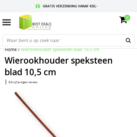
GRATIS VERZENDING VANAF €50,-
0
VOOR 17:00 BESTELD, MORGEN IN HUIS
GRATIS RETOURNEREN EN 30 DAGEN BEDENKTIJD
Home
/
Wierookhouder speksteen blad 10,5 cm
Wierookhouder speksteen
blad 10,5 cm
|
Schrijf je eigen review