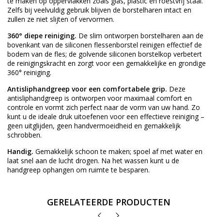
te maken op oppervlakken zoals glas, plastic en roestvrij staal.
Zelfs bij veelvuldig gebruik blijven de borstelharen intact en
zullen ze niet slijten of vervormen.
360° diepe reiniging.
De slim ontworpen borstelharen aan de
bovenkant van de siliconen flessenborstel reinigen effectief de
bodem van de fles; de golvende siliconen borstelkop verbetert
de reinigingskracht en zorgt voor een gemakkelijke en grondige
360° reiniging.
Antisliphandgreep voor een comfortabele grip.
Deze
antisliphandgreep is ontworpen voor maximaal comfort en
controle en vormt zich perfect naar de vorm van uw hand. Zo
kunt u de ideale druk uitoefenen voor een effectieve reiniging –
geen uitglijden, geen handvermoeidheid en gemakkelijk
schrobben.
Handig.
Gemakkelijk schoon te maken; spoel af met water en
laat snel aan de lucht drogen. Na het wassen kunt u de
handgreep ophangen om ruimte te besparen.
GERELATEERDE PRODUCTEN