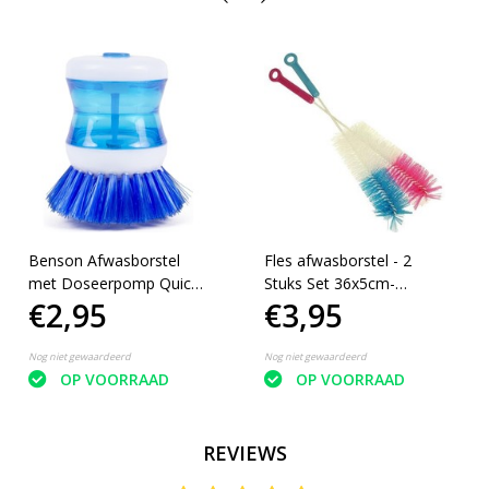
Benson Afwasborstel
Fles afwasborstel - 2
met Doseerpomp Quick
Stuks Set 36x5cm-
€2,95
€3,95
en Easy
Flessenborstel - Babyfles
afwasborstel -
Drinkflesborstel -
Nog niet gewaardeerd
Nog niet gewaardeerd
Glazenborstel
OP VOORRAAD
OP VOORRAAD
REVIEWS