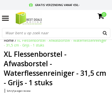
GRATIS VERZENDING VANAF €50,-
0
VOOR 17:00 BESTELD, MORGEN IN HUIS
GRATIS RETOURNEREN EN 30 DAGEN BEDENKTIJD
Home
/
XL Flessenborstel - Afwasborstel - Waterflessenreiniger
- 31,5 cm - Grijs - 1 stuks
XL Flessenborstel -
Afwasborstel -
Waterflessenreiniger - 31,5 cm
- Grijs - 1 stuks
|
Schrijf je eigen review