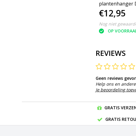
17
D47x47 H30 cm - Grijs
plantenhanger 
€14,95
€12,95
cm - Grijs
Nog niet gewaardeerd
Nog niet gewaard
OP VOORRAAD
OP VOORRAA
REVIEWS
Geen reviews gevo
Help ons en andere 
Je beoordeling toe
GRATIS VERZEN
GRATIS RETOU