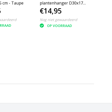
5 cm - Taupe
plantenhanger D30x17
plant
5
€14,95
€12
H17 cm - Grijs
H20 c
waardeerd
Nog niet gewaardeerd
Nog ni
RRAAD
OP VOORRAAD
O