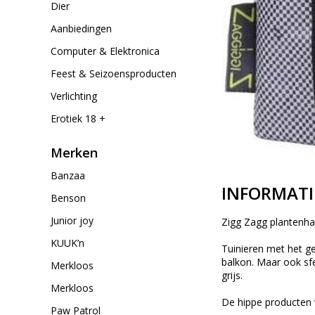
Dier
Aanbiedingen
Computer & Elektronica
Feest & Seizoensproducten
Verlichting
Erotiek 18 +
Merken
Banzaa
INFORMATI
Benson
Junior joy
Zigg Zagg plantenh
KUUK’n
Tuinieren met het g
balkon. Maar ook sfe
Merkloos
grijs.
Merkloos
De hippe producten v
Paw Patrol