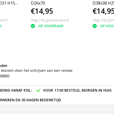
D31 H15
D26x70
D38x38 H2
€14,95
€14,9
eerd
Nog niet gewaardeerd
Nog niet ge
D
OP VOORRAAD
OP VOO
nden
klanten door het schrijven van een review
voegen
DING VANAF €50,-
VOOR 17:00 BESTELD, MORGEN IN HUIS
RNEREN EN 30 DAGEN BEDENKTIJD