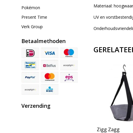
Materiaal: hoogwaar
Pokémon
Present Time
UV en vorstbestendi
Verk Group
Onderhoudsvriendeli
Betaalmethoden
GERELATEE
Verzending
Zigg Zagg plantenzak
Zigg Zagg