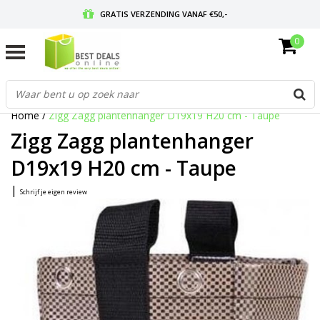
GRATIS VERZENDING VANAF €50,-
0
VOOR 17:00 BESTELD, MORGEN IN HUIS
GRATIS RETOURNEREN EN 30 DAGEN BEDENKTIJD
Home
/
Zigg Zagg plantenhanger D19x19 H20 cm - Taupe
Zigg Zagg plantenhanger
D19x19 H20 cm - Taupe
|
Schrijf je eigen review