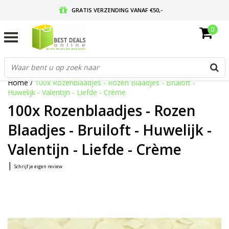
GRATIS VERZENDING VANAF €50,-
0
VOOR 17:00 BESTELD, MORGEN IN HUIS
GRATIS RETOURNEREN EN 30 DAGEN BEDENKTIJD
Home
/
100x Rozenblaadjes - Rozen Blaadjes - Bruiloft -
Huwelijk - Valentijn - Liefde - Crème
100x Rozenblaadjes - Rozen
Blaadjes - Bruiloft - Huwelijk -
Valentijn - Liefde - Crème
|
Schrijf je eigen review