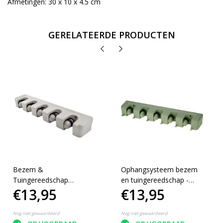
Afmetingen: 30 x 10 x 4.5 cm
GERELATEERDE PRODUCTEN
Bezem &
Ophangsysteem bezem
Tuingereedschap
en tuingereedschap -
€13,95
€13,95
Ophangsysteem -
Bezemhouder voor 5
Wandhouder Tuin
stelen - Wandhouder -
Gereedschapshouder -
Gereedschapshouder
Nog niet gewaardeerd
Nog niet gewaardeerd
Tuingereedschapshouder