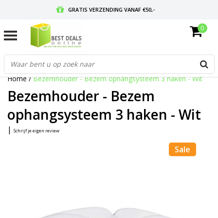
GRATIS VERZENDING VANAF €50,-
0
VOOR 17:00 BESTELD, MORGEN IN HUIS
GRATIS RETOURNEREN EN 30 DAGEN BEDENKTIJD
Home
/
Bezemhouder - Bezem ophangsysteem 3 haken - Wit
Bezemhouder - Bezem
ophangsysteem 3 haken - Wit
|
Schrijf je eigen review
Sale