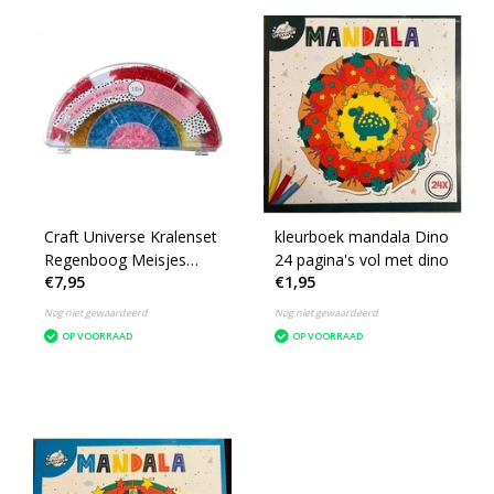
Craft Universe Kralenset
kleurboek mandala Dino
Regenboog Meisjes
24 pagina's vol met dino
€7,95
€1,95
Rood/geel/blauw
Nog niet gewaardeerd
Nog niet gewaardeerd
OP VOORRAAD
OP VOORRAAD