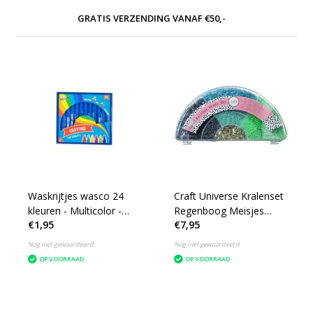
GRATIS VERZENDING VANAF €50,-
Waskrijtjes wasco 24
Craft Universe Kralenset
kleuren - Multicolor -
Regenboog Meisjes
€1,95
€7,95
Was - Set van 24
Blauw/groen/grijs
Nog niet gewaardeerd
Nog niet gewaardeerd
OP VOORRAAD
OP VOORRAAD