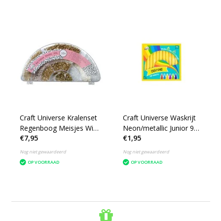
Craft Universe Kralenset
Craft Universe Waskrijt
Regenboog Meisjes Wit-
Neon/metallic Junior 9
€7,95
€1,95
Goud
Cm Geel 24 Stuks
Nog niet gewaardeerd
Nog niet gewaardeerd
OP VOORRAAD
OP VOORRAAD