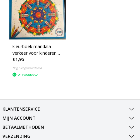
kleurboek mandala
verkeer voor kinderen
€1,95
24 pagina's
Nog niet gewaardeerd
OP VOORRAAD
KLANTENSERVICE
MIJN ACCOUNT
BETAALMETHODEN
VERZENDING