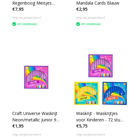
Regenboog Meisjes
Mandala Cards Blauw
€7,95
€2,95
Goud/zwart
Nog niet gewaardeerd
Nog niet gewaardeerd
OP VOORRAAD
OP VOORRAAD
Craft Universe Waskrijt
Waskrijt - Waskrijtjes
Neon/metallic Junior 9
voor Kinderen - 72 stuks
€1,95
€5,75
Cm Paars 24 Stuks
- Inclusief Neon en
Metallic kleuren
Nog niet gewaardeerd
Nog niet gewaardeerd