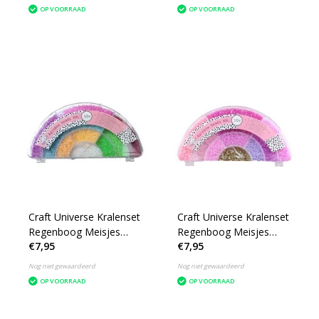
OP VOORRAAD
OP VOORRAAD
Craft Universe Kralenset
Craft Universe Kralenset
Regenboog Meisjes
Regenboog Meisjes
€7,95
€7,95
Rood/groen/wit
Roze/paars/goud
Nog niet gewaardeerd
Nog niet gewaardeerd
OP VOORRAAD
OP VOORRAAD