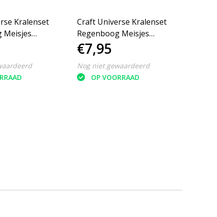
erse Kralenset
Craft Universe Kralenset
Craft 
 Meisjes
Regenboog Meisjes
Regen
€7,95
€7,
n/grijs
Goud/zwart
Roze/
waardeerd
Nog niet gewaardeerd
Nog ni
RRAAD
OP VOORRAAD
O