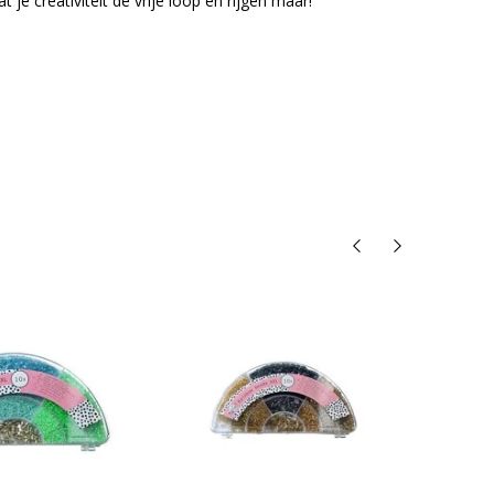
je creativiteit de vrije loop en rijgen maar!