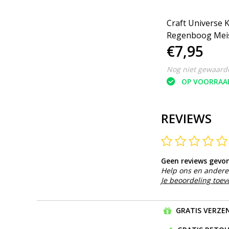
nset
Craft Universe Kralenset
Craft Universe 
Regenboog Meisjes
Regenboog Meis
€7,95
€7,95
Roze/paars/goud
Goud
Nog niet gewaardeerd
Nog niet gewaard
OP VOORRAAD
OP VOORRAA
REVIEWS
Geen reviews gevo
Help ons en andere 
Je beoordeling toe
GRATIS VERZEN