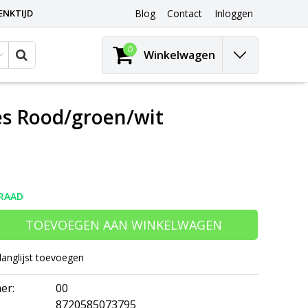
ENKTIJD
Blog
Contact
Inloggen
0
Winkelwagen
es Rood/groen/wit
RAAD
TOEVOEGEN AAN WINKELWAGEN
langlijst toevoegen
er:
00
8720585073795