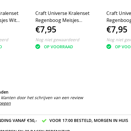
Kralenset
Craft Universe Kralenset
Craft Univ
jes Wit-
Regenboog Meisjes
Regenboog
€7,95
€7,95
Rood/geel/blauw
Blauw/groe
eerd
Nog niet gewaardeerd
Nog niet ge
D
OP VOORRAAD
OP VOO
nden
klanten door het schrijven van een review
voegen
DING VANAF €50,-
VOOR 17:00 BESTELD, MORGEN IN HUIS