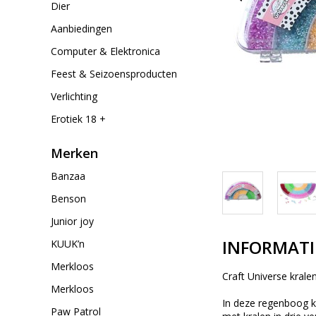
Dier
Aanbiedingen
Computer & Elektronica
Feest & Seizoensproducten
Verlichting
Erotiek 18 +
Merken
Banzaa
Benson
Junior joy
INFORMATI
KUUK’n
Merkloos
Craft Universe krale
Merkloos
In deze regenboog k
Paw Patrol