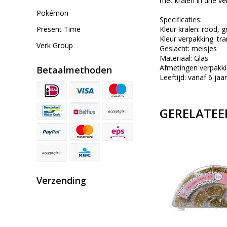
met kralen in drie v
Pokémon
Specificaties:
Present Time
Kleur kralen: rood, g
Kleur verpakking: tra
Verk Group
Geslacht: meisjes
Materiaal: Glas
Afmetingen verpakkin
Betaalmethoden
Leeftijd: vanaf 6 jaar
GERELATEE
Verzending