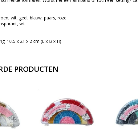
erschillende formaten. Wordt het een armband of toch een ketting? Laat 
roen, wit, geel, blauw, paars, roze
nsparant, wit
g: 10,5 x 21 x 2 cm (L x B x H)
RDE PRODUCTEN