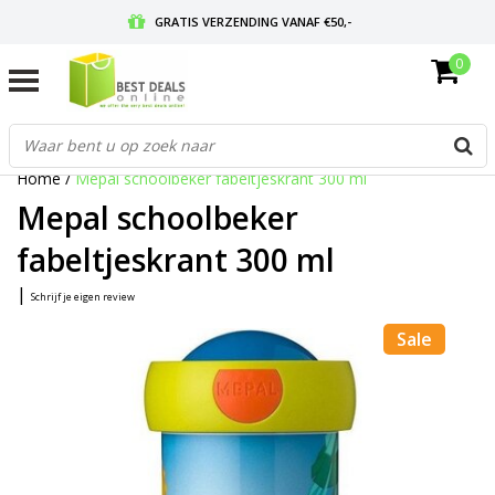
GRATIS VERZENDING VANAF €50,-
0
VOOR 17:00 BESTELD, MORGEN IN HUIS
GRATIS RETOURNEREN EN 30 DAGEN BEDENKTIJD
Home
/
Mepal schoolbeker fabeltjeskrant 300 ml
Mepal schoolbeker
fabeltjeskrant 300 ml
|
Schrijf je eigen review
Sale