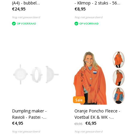
(A4) - bubbel
- Klimop - 2 stuks - 56
€24,95
€8,95
enveloppen 220x340mm
cm - Nep planten
(G17) - 100 stuks
Nog niet gewaardeerd
Nog niet gewaardeerd
OP VOORRAAD
OP VOORRAAD
Sale
Dumpling maker -
Oranje Poncho Fleece -
Ravioli - Pastei -
Voetbal EK & WK -
€4,95
€6,95
Empanada - Deegmal 8
Koningsdag - One size
€9,95
en 9 cm
Nog niet gewaardeerd
Nog niet gewaardeerd