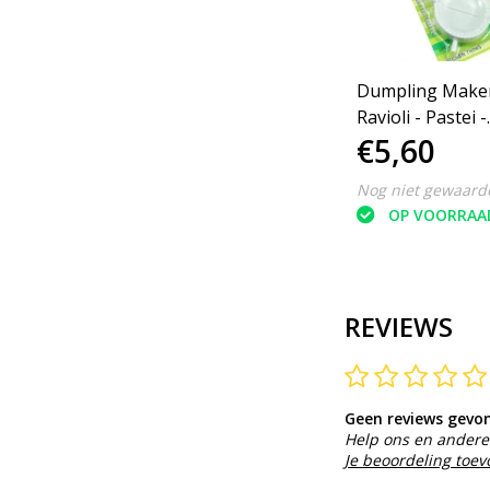
Dumpling Maker
Ravioli - Pastei -
€5,60
Empanada - De
7, 8 en 9cm
Nog niet gewaard
OP VOORRAA
REVIEWS
Geen reviews gevo
Help ons en andere 
Je beoordeling toe