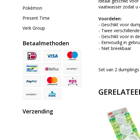
ideaal geschikt voor
vaatwasser zodat u 
Pokémon
Present Time
Voordelen:
- Geschikt voor dumpl
Verk Group
- Twee verschillend
- Geschikt voor in d
Betaalmethoden
- Eenvoudig in gebru
- Niet breekbaar
Set van 2 dumplings
GERELATEE
Verzending