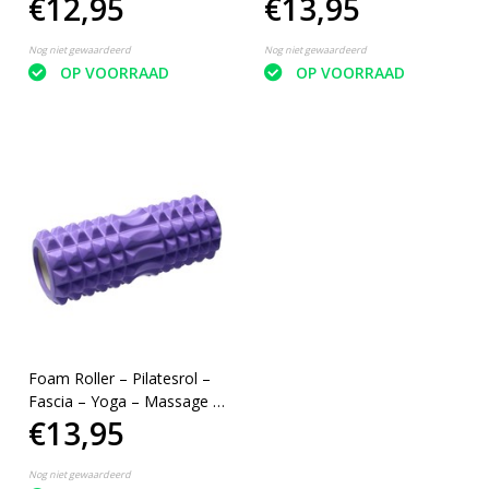
€12,95
€13,95
Nog niet gewaardeerd
Nog niet gewaardeerd
OP VOORRAAD
OP VOORRAAD
Foam Roller – Pilatesrol –
Fascia – Yoga – Massage –
€13,95
Lila
Nog niet gewaardeerd