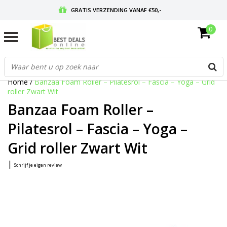
GRATIS VERZENDING VANAF €50,-
0
VOOR 17:00 BESTELD, MORGEN IN HUIS
GRATIS RETOURNEREN EN 30 DAGEN BEDENKTIJD
Home
/
Banzaa Foam Roller – Pilatesrol – Fascia – Yoga – Grid
roller Zwart Wit
Banzaa Foam Roller –
Pilatesrol – Fascia – Yoga –
Grid roller Zwart Wit
|
Schrijf je eigen review