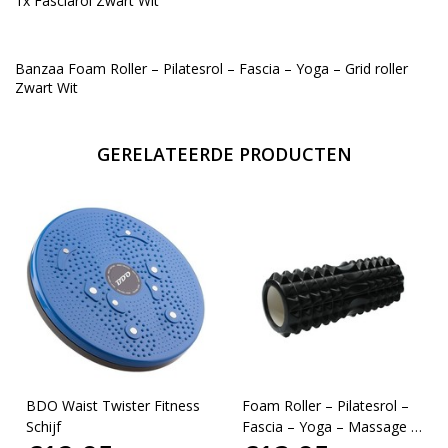
1x Fasciarol Zwart Wit
Banzaa Foam Roller – Pilatesrol – Fascia – Yoga – Grid roller
Zwart Wit
GERELATEERDE PRODUCTEN
BDO Waist Twister Fitness
Foam Roller – Pilatesrol –
Schijf
Fascia – Yoga – Massage –
Zwart