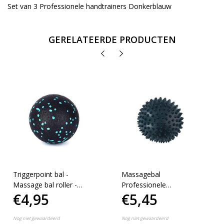
Set van 3 Professionele handtrainers Donkerblauw
GERELATEERDE PRODUCTEN
Triggerpoint bal -
Massagebal
Massage bal roller -
Professionele
€4,95
€5,45
Oefenroller - Assorti
Triggerpoint Bal – 9cm
Hoge Dichtheid
Massagestekels –
Nog niet gewaardeerd
Nog niet gewaardeerd