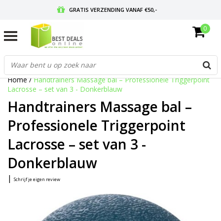
GRATIS VERZENDING VANAF €50,-
0
VOOR 17:00 BESTELD, MORGEN IN HUIS
GRATIS RETOURNEREN EN 30 DAGEN BEDENKTIJD
Home
/
Handtrainers Massage bal – Professionele Triggerpoint
Lacrosse – set van 3 - Donkerblauw
Handtrainers Massage bal –
Professionele Triggerpoint
Lacrosse – set van 3 -
Donkerblauw
|
Schrijf je eigen review