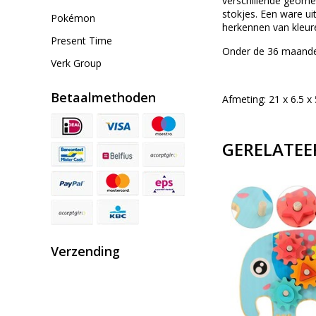
verschillende geomet
stokjes. Een ware ui
Pokémon
herkennen van kleur
Present Time
Onder de 36 maanden
Verk Group
Betaalmethoden
Afmeting: 21 x 6.5 x
GERELATEE
Verzending