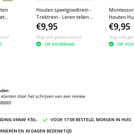
ten
Houten speelgoedtrein -
Montessori
et
Trektrein - Leren tellen -
Houten Hui
€9,95
€9,95
wiel Leer
Bouwen - Bouwstenen -
Rekenpuzz
ren -
Trein met blokken
Vormenpuz
eerd
Nog niet gewaardeerd
Nog niet ge
– Tellen en
D
OP VOORRAAD
OP VOO
Montessori
Cijfers, Vo
nden
klanten door het schrijven van een review
voegen
DING VANAF €50,-
VOOR 17:00 BESTELD, MORGEN IN HUIS
RNEREN EN 30 DAGEN BEDENKTIJD