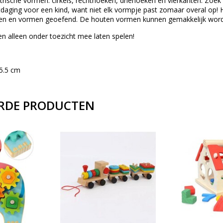
rische vormen: cirkels, rechthoeken, driehoeken en vierkanten. Zoek d
tdaging voor een kind, want niet elk vormpje past zomaar overal op! H
en en vormen geoefend. De houten vormen kunnen gemakkelijk worden 
 alleen onder toezicht mee laten spelen!
 5.5 cm
RDE PRODUCTEN