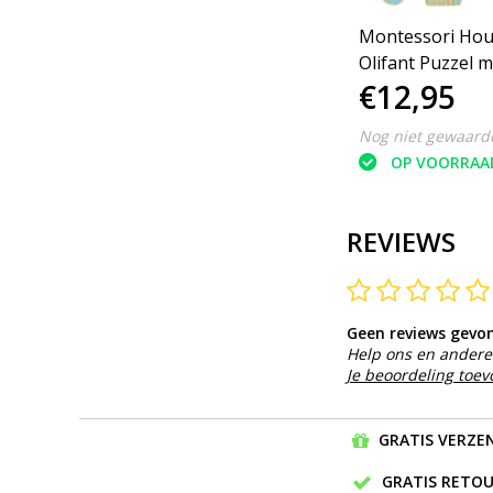
l -
Houten Geometrische
Montessori Hou
Stapel Vormenpuzzel -
Olifant Puzzel m
€9,95
€12,95
Montessori puzzel - 16
Draaiende Tand
stukjes
Vormen en Kleu
Nog niet gewaardeerd
Nog niet gewaard
Educatief
OP VOORRAAD
OP VOORRAA
REVIEWS
Geen reviews gevo
Help ons en andere 
Je beoordeling toe
GRATIS VERZEN
GRATIS RETOU