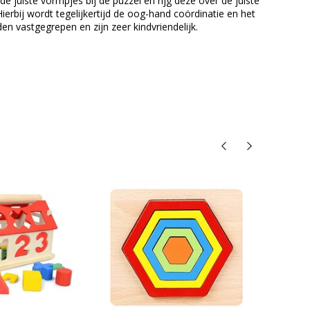
e juiste vormpjes bij de puzzel en rijg deze over de juiste
ierbij wordt tegelijkertijd de oog-hand coördinatie en het
vastgegrepen en zijn zeer kindvriendelijk.