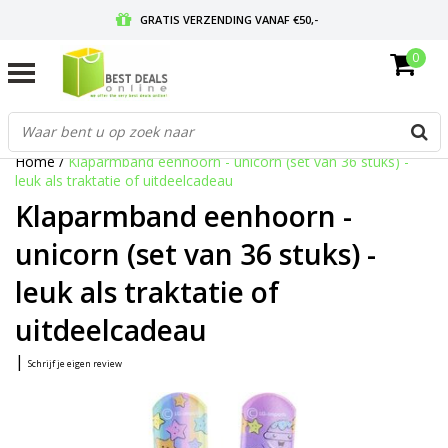
GRATIS VERZENDING VANAF €50,-
0
VOOR 17:00 BESTELD, MORGEN IN HUIS
GRATIS RETOURNEREN EN 30 DAGEN BEDENKTIJD
Home
/
Klaparmband eenhoorn - unicorn (set van 36 stuks) -
leuk als traktatie of uitdeelcadeau
Klaparmband eenhoorn -
unicorn (set van 36 stuks) -
leuk als traktatie of
uitdeelcadeau
|
Schrijf je eigen review