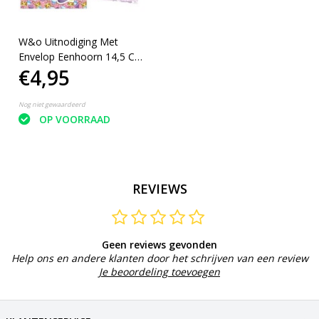
W&o Uitnodiging Met
Envelop Eenhoorn 14,5 Cm
€4,95
Roze 5 Stuks
Nog niet gewaardeerd
OP VOORRAAD
REVIEWS
Geen reviews gevonden
Help ons en andere klanten door het schrijven van een review
Je beoordeling toevoegen