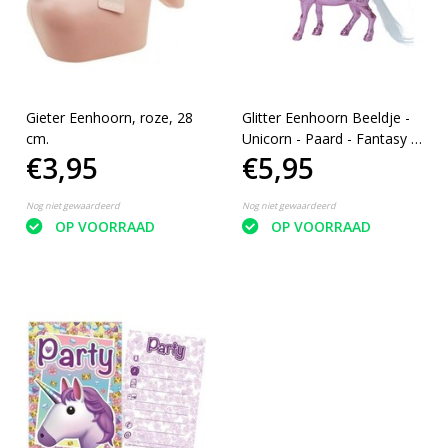
Gieter Eenhoorn, roze, 28
Glitter Eenhoorn Beeldje -
cm.
Unicorn - Paard - Fantasy -
€3,95
€5,95
19 cm - Roze
Nog niet gewaardeerd
Nog niet gewaardeerd
OP VOORRAAD
OP VOORRAAD