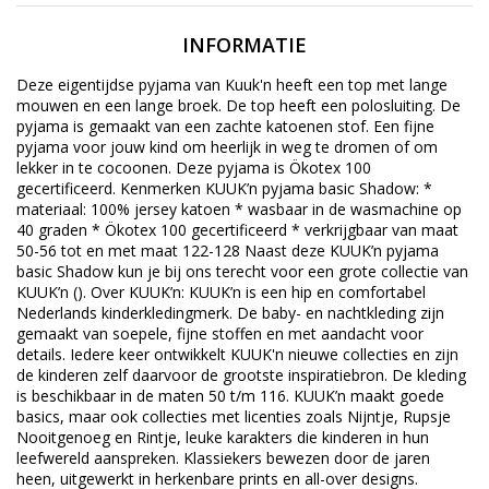
INFORMATIE
Deze eigentijdse pyjama van Kuuk'n heeft een top met lange
mouwen en een lange broek. De top heeft een polosluiting. De
pyjama is gemaakt van een zachte katoenen stof. Een fijne
pyjama voor jouw kind om heerlijk in weg te dromen of om
lekker in te cocoonen. Deze pyjama is Ökotex 100
gecertificeerd. Kenmerken KUUK’n pyjama basic Shadow: *
materiaal: 100% jersey katoen * wasbaar in de wasmachine op
40 graden * Ökotex 100 gecertificeerd * verkrijgbaar van maat
50-56 tot en met maat 122-128 Naast deze KUUK’n pyjama
basic Shadow kun je bij ons terecht voor een grote collectie van
KUUK’n (). Over KUUK’n: KUUK’n is een hip en comfortabel
Nederlands kinderkledingmerk. De baby- en nachtkleding zijn
gemaakt van soepele, fijne stoffen en met aandacht voor
details. Iedere keer ontwikkelt KUUK'n nieuwe collecties en zijn
de kinderen zelf daarvoor de grootste inspiratiebron. De kleding
is beschikbaar in de maten 50 t/m 116. KUUK’n maakt goede
basics, maar ook collecties met licenties zoals Nijntje, Rupsje
Nooitgenoeg en Rintje, leuke karakters die kinderen in hun
leefwereld aanspreken. Klassiekers bewezen door de jaren
heen, uitgewerkt in herkenbare prints en all-over designs.