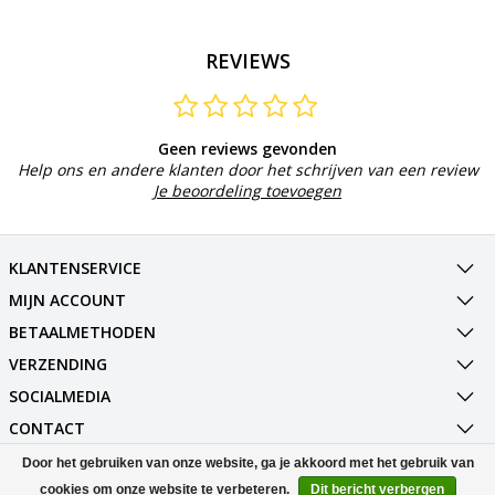
REVIEWS
Geen reviews gevonden
Help ons en andere klanten door het schrijven van een review
Je beoordeling toevoegen
KLANTENSERVICE
MIJN ACCOUNT
BETAALMETHODEN
VERZENDING
SOCIALMEDIA
CONTACT
Door het gebruiken van onze website, ga je akkoord met het gebruik van
© Copyright 2026 Best Deals Online BV Powered by
Lightspeed
cookies om onze website te verbeteren.
Dit bericht verbergen