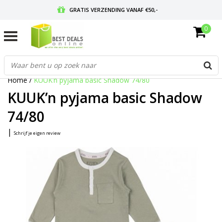
GRATIS VERZENDING VANAF €50,-
0
VOOR 17:00 BESTELD, MORGEN IN HUIS
GRATIS RETOURNEREN EN 30 DAGEN BEDENKTIJD
Home
/
KUUK’n pyjama basic Shadow 74/80
KUUK’n pyjama basic Shadow
74/80
|
Schrijf je eigen review