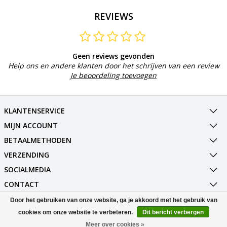
REVIEWS
Geen reviews gevonden
Help ons en andere klanten door het schrijven van een review
Je beoordeling toevoegen
KLANTENSERVICE
MIJN ACCOUNT
BETAALMETHODEN
VERZENDING
SOCIALMEDIA
CONTACT
Door het gebruiken van onze website, ga je akkoord met het gebruik van
© Copyright 2026 Best Deals Online BV Powered by
Lightspeed
cookies om onze website te verbeteren.
Dit bericht verbergen
All rights reserved by
InStijl Media
Meer over cookies »