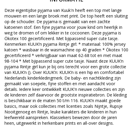
Deze eigentijdse pyjama van Kuuk'n heeft een top met lange
mouwen en een lange broek met print. De top heeft een sluiting
op de schouder. De pyjama is gemaakt van een zachte
katoenen stof. Een fijne pyjama voor jouw kind om heerlijk in
weg te dromen of om lekker in te cocoonen. Deze pyjama is
Ökotex 100 gecertificeerd. Met bjipassend super cute tasje.
Kenmerken KUUK’n pyjama Rintje girl: * materiaal: 100% jersey
katoen * wasbaar in de wasmachine op 40 graden * Ökotex 100
gecertificeerd * verkrijgbaar van maat 62-68 tot en met maat
98-104 * Met bjipassend super cute tasje. Naast deze KUUK’n
pyjama Rintje girl kun je bij ons terecht voor een grote collectie
van KUUK’n (). Over KUUK’n: KUUK’n is een hip en comfortabel
Nederlands kinderkledingmerk. De baby- en nachtkleding zijn
gemaakt van soepele, fijne stoffen en met aandacht voor
details. Iedere keer ontwikkelt KUUK'n nieuwe collecties en zijn
de kinderen zelf daarvoor de grootste inspiratiebron. De kleding
is beschikbaar in de maten 50 t/m 116. KUUK’n maakt goede
basics, maar ook collecties met licenties zoals Nijntje, Rupsje
Nooitgenoeg en Rintje, leuke karakters die kinderen in hun
leefwereld aanspreken. Klassiekers bewezen door de jaren
heen, uitgewerkt in herkenbare prints en all-over designs.