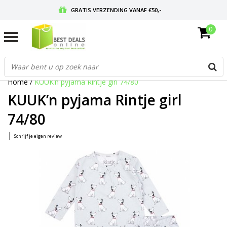
GRATIS VERZENDING VANAF €50,-
0
VOOR 17:00 BESTELD, MORGEN IN HUIS
GRATIS RETOURNEREN EN 30 DAGEN BEDENKTIJD
Home
/
KUUK’n pyjama Rintje girl 74/80
KUUK’n pyjama Rintje girl
74/80
|
Schrijf je eigen review