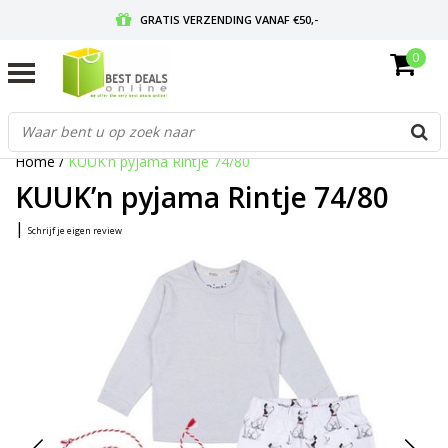
GRATIS VERZENDING VANAF €50,-
0
VOOR 17:00 BESTELD, MORGEN IN HUIS
GRATIS RETOURNEREN EN 30 DAGEN BEDENKTIJD
Home
/
KUUK’n pyjama Rintje 74/80
KUUK’n pyjama Rintje 74/80
|
Schrijf je eigen review