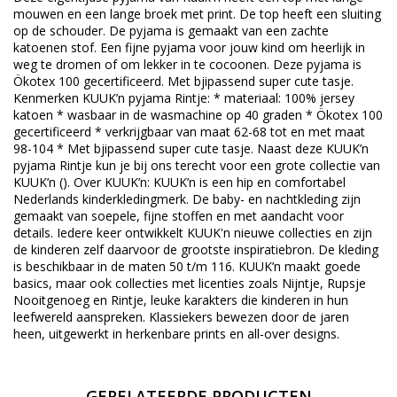
mouwen en een lange broek met print. De top heeft een sluiting
op de schouder. De pyjama is gemaakt van een zachte
katoenen stof. Een fijne pyjama voor jouw kind om heerlijk in
weg te dromen of om lekker in te cocoonen. Deze pyjama is
Ökotex 100 gecertificeerd. Met bjipassend super cute tasje.
Kenmerken KUUK’n pyjama Rintje: * materiaal: 100% jersey
katoen * wasbaar in de wasmachine op 40 graden * Ökotex 100
gecertificeerd * verkrijgbaar van maat 62-68 tot en met maat
98-104 * Met bjipassend super cute tasje. Naast deze KUUK’n
pyjama Rintje kun je bij ons terecht voor een grote collectie van
KUUK’n (). Over KUUK’n: KUUK’n is een hip en comfortabel
Nederlands kinderkledingmerk. De baby- en nachtkleding zijn
gemaakt van soepele, fijne stoffen en met aandacht voor
details. Iedere keer ontwikkelt KUUK'n nieuwe collecties en zijn
de kinderen zelf daarvoor de grootste inspiratiebron. De kleding
is beschikbaar in de maten 50 t/m 116. KUUK’n maakt goede
basics, maar ook collecties met licenties zoals Nijntje, Rupsje
Nooitgenoeg en Rintje, leuke karakters die kinderen in hun
leefwereld aanspreken. Klassiekers bewezen door de jaren
heen, uitgewerkt in herkenbare prints en all-over designs.
GERELATEERDE PRODUCTEN